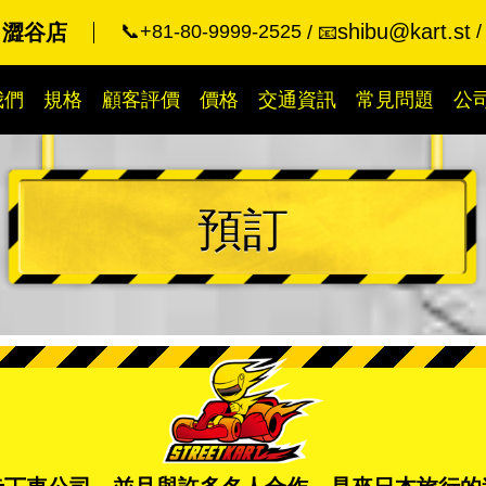
shibu@kart.st
 澀谷店
📞+81-80-9999-2525
📧
我們
規格
顧客評價
價格
交通資訊
常見問題
公
預訂