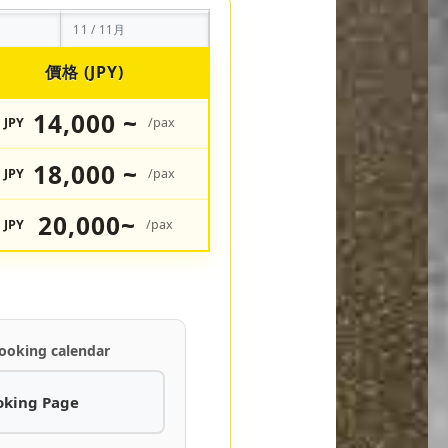
11 / 11月
價格 (JPY)
14,000 ~
JPY
/pax
18,000 ~
JPY
/pax
20,000~
JPY
/pax
ooking calendar
oking Page