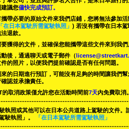
卡丁車公司，並且與
許多名人
合作，是來日本旅行的
烈建議您
儘快完成預訂。
有攜帶必要的原始文件來我們店鋪，您將無法參加活
「在日本駕駛所需駕駛執照」
) 若沒有攜帶在日本
無法退款。
需要獲得的文件，並確保您能攜帶這些文件來到我們
活動後，通過聊天或電子郵件（
license@streetkar
文件的照片，以便我們提前確認是否有任何問題。
到來的日期進行預訂，可能沒有足夠的時間讓我們幫
行確認並承擔責任。
-KART的取消政策僅允許您在活動時間前
7天
內免費取消
駛執照或其他可以在日本公共道路上駕駛的文件。
駕駛執照」。
「在日本駕駛所需駕駛執照」