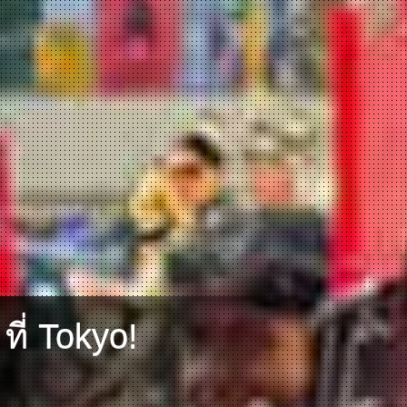
ี่ Tokyo!