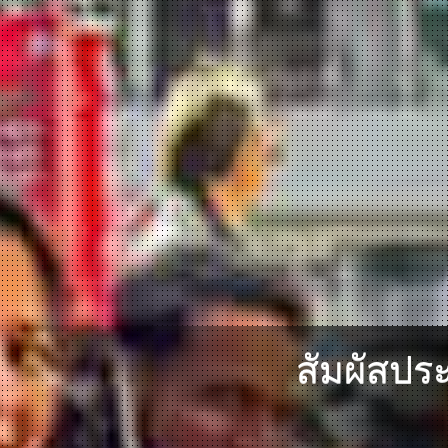
สัมผัสปร