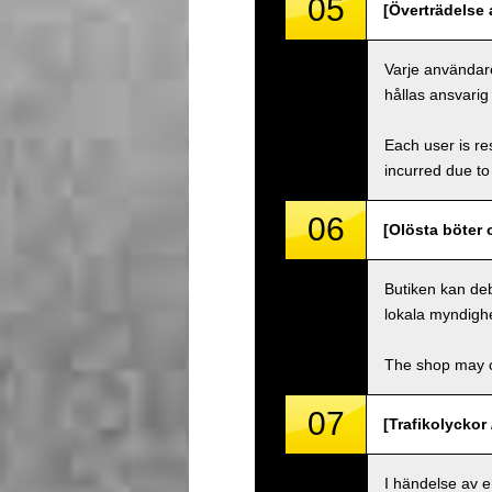
05
[Överträdelse a
Varje användare
hållas ansvarig
Each user is res
incurred due to 
06
[Olösta böter 
Butiken kan deb
lokala myndighe
The shop may ch
07
[Trafikolyckor 
I händelse av 