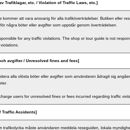
v Trafiklagar, etc. / Violation of Traffic Laws, etc.]
 kommer att vara ansvarig för alla trafiköverträdelser. Butiken eller r
 för några böter eller avgifter som uppstår genom överträdelsen.
ponsible for any traffic violations. The shop or tour guide is not respons
violations.
och avgifter / Unresolved fines and fees]
itera alla olösta böter eller avgifter som användaren ådragit sig angåe
ter.
arge users for unresolved fines or fees incurred regarding traffic violat
/ Traffic Accidents]
en trafikolycka måste användaren meddela reseguiden, lokala myndighet