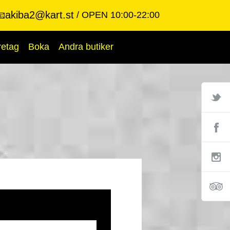
akiba2@kart.st
OPEN 10:00-22:00
📧
retag
Boka
Andra butiker