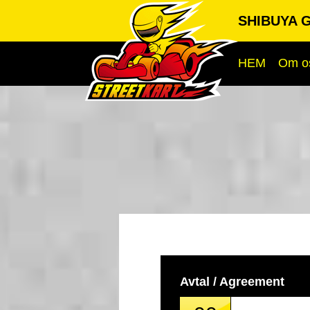
SHIBUYA G
HEM
Om o
Avtal / Agreement