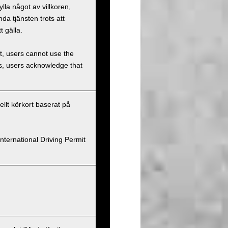
la något av villkoren,
a tjänsten trots att
t gälla.
et, users cannot use the
ons, users acknowledge that
nellt körkort baserat på
nternational Driving Permit