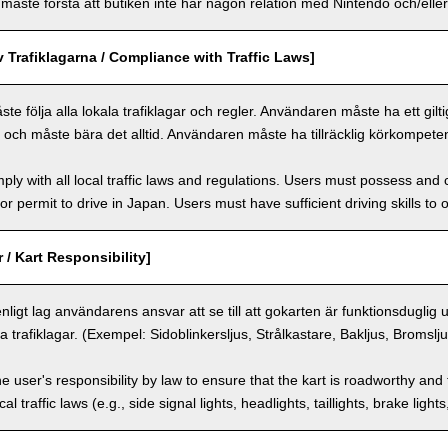
ste förstå att butiken inte har någon relation med Nintendo och/eller 
v Trafiklagarna / Compliance with Traffic Laws]
 följa alla lokala trafiklagar och regler. Användaren måste ha ett giltigt 
n och måste bära det alltid. Användaren måste ha tillräcklig körkompeten
ly with all local traffic laws and regulations. Users must possess and ca
 or permit to drive in Japan. Users must have sufficient driving skills to 
 / Kart Responsibility]
enligt lag användarens ansvar att se till att gokarten är funktionsduglig
a trafiklagar. (Exempel: Sidoblinkersljus, Strålkastare, Bakljus, Bromslj
the user's responsibility by law to ensure that the kart is roadworthy and
al traffic laws (e.g., side signal lights, headlights, taillights, brake light