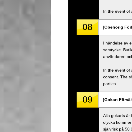
In the event of 
08
[Obehörig Förl
I händelse av e
samtycke. Buti
användaren oc
In the event of 
consent. The s
parties.
09
[Gokart Försäk
Alla gokarts är
olycka kommer 
självrisk på 50