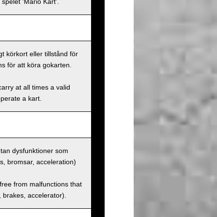
spelet 'Mario Kart'.
körkort eller tillstånd för
s för att köra gokarten.
rry at all times a valid
operate a kart.
 utan dysfunktioner som
us, bromsar, acceleration)
 free from malfunctions that
s, brakes, accelerator).