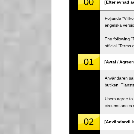
00
[Efterlevnad a
Följande "Villk
engelska versio
The following "
official "Terms
01
[Avtal / Agree
Användaren samt
butiken. Tjänst
Users agree to 
circumstances w
02
[Användarvillk