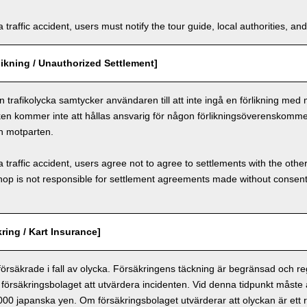
a traffic accident, users must notify the tour guide, local authorities, 
ikning / Unauthorized Settlement]
n trafikolycka samtycker användaren till att inte ingå en förlikning med
ken kommer inte att hållas ansvarig för någon förlikningsöverenskomm
h motparten.
a traffic accident, users agree not to agree to settlements with the othe
hop is not responsible for settlement agreements made without consen
ring / Kart Insurance]
 försäkrade i fall av olycka. Försäkringens täckning är begränsad och r
försäkringsbolaget att utvärdera incidenten. Vid denna tidpunkt måste
 000 japanska yen. Om försäkringsbolaget utvärderar att olyckan är ett r