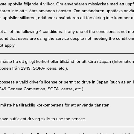
e uppfylla följande 4 villkor. Om användaren misslyckas med att uppfyl
ren inte att tillåtas använda tjänsten. Om användaren upptäcks använd
 uppfyller villkoren, erkänner användaren att försäkring inte kommer at
 all of the following 4 conditions. If any one of the conditions is not m
is found that users are using the service despite not meeting the conditi
ot apply.
ste ha ett giltigt körkort eller tillstånd för att köra i Japan (Internatio
onen från 1949, SOFA-licens, etc.).
ssess a valid driver's license or permit to drive in Japan (such as an I
949 Geneva Convention, SOFA license, etc.).
åste ha tillräcklig körkompetens för att använda tjänsten.
ve sufficient driving skills to use the service.