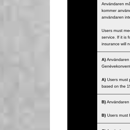
Användaren måst
kommer använda
användaren inte
Users must meet
service. If it 
insurance will n
A)
Användaren må
Genèvekonventi
A)
Users must po
based on the 1
B)
Användaren m
B)
Users must ha