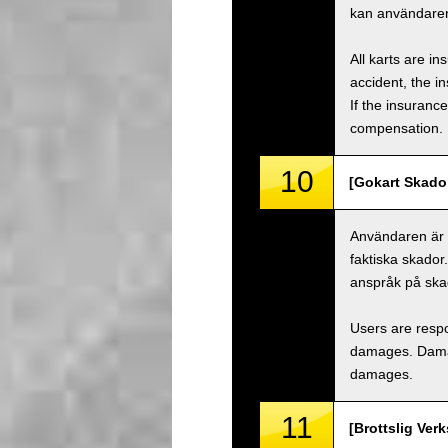
kan användaren
All karts are i
accident, the i
If the insuranc
compensation.
10
[Gokart Skado
Användaren är a
faktiska skador
anspråk på ska
Users are respo
damages. Damage
damages.
11
[Brottslig Ver