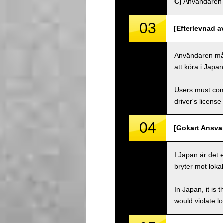
C)
Användaren må
03
[Efterlevnad a
Användaren måste
att köra i Japa
Users must comp
driver's license
04
[Gokart Ansvar
I Japan är det 
bryter mot lokal
In Japan, it is 
would violate loc