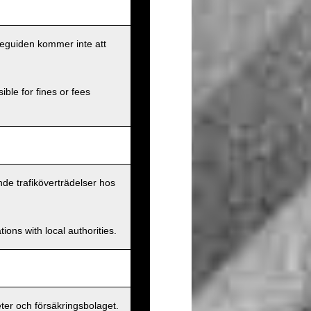
eseguiden kommer inte att
ible for fines or fees
nde trafiköverträdelser hos
ions with local authorities.
er och försäkringsbolaget.