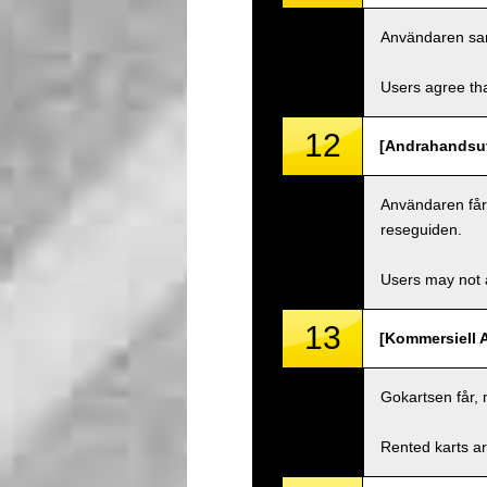
Användaren samty
Users agree tha
12
[Andrahandsut
Användaren får i
reseguiden.
Users may not a
13
[Kommersiell 
Gokartsen får, 
Rented karts ar