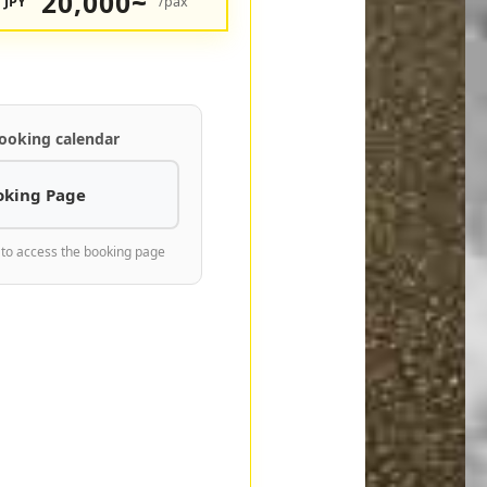
20,000~
JPY
/pax
ooking calendar
oking Page
 to access the booking page