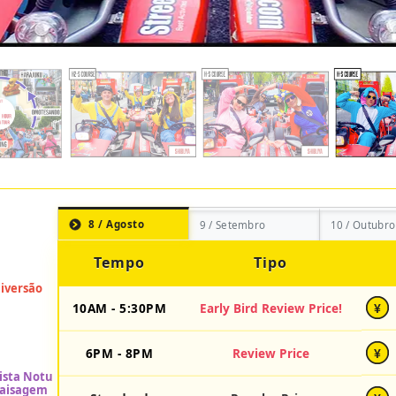
8 / Agosto
9 / Setembro
10 / Outubro
Tempo
Tipo
10AM - 5:30PM
Early Bird Review Price!
¥
6PM - 8PM
Review Price
¥