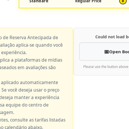
Standard
Regular Price
¥
Could not load b
ço de Reserva Antecipada de
valiação aplica-se quando você
Open Bo
 experiência.
aplica a plataformas de mídias
baseados em avaliações são
Please use the button above
é aplicado automaticamente
 Se você deseja usar o preço
 deseja manter a experiência
ssa equipe do centro de
nsagem.
tes, consulte as tarifas listadas
no calendário abaixo.