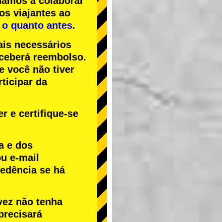
uamos a colaborar
os viajantes ao
 o quanto antes.
ais necessários
receberá reembolso.
Se você não tiver
ticipar da
r e certifique-se
a e dos
u e-mail
cedência se há
vez não tenha
precisará