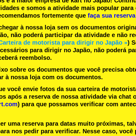
os
e a
maior empresa de kart
no Japão! Contin
ridades
e somos a
atividade mais popular
para 
 recomendamos fortemente que
faça sua reserva
chegar à nossa loja sem os documentos origin
pão, não poderá participar da atividade e não 
Carteira de motorista para dirigir no Japão »
) 
essários para dirigir no Japão, não poderá par
eceberá reembolso.
aixo sobre os documentos que você precisa obte
r à nossa loja com os documentos.
você envie fotos da sua carteira de motorist
s após a reserva de nossa atividade via chat o
rt.com
) para que possamos verificar com ante
zer uma reserva para datas muito próximas, tal
ara nos pedir para verificar. Nesse caso, você 