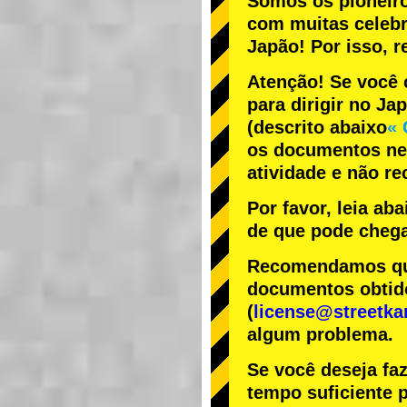
Somos os
pioneir
com
muitas celeb
Japão! Por isso,
Atenção! Se você 
para dirigir no Ja
(descrito abaixo
« 
os documentos nec
atividade e não r
Por favor, leia ab
de que pode chega
Recomendamos que 
documentos obtido
(
license@streetka
algum problema.
Se você deseja fa
tempo suficiente p