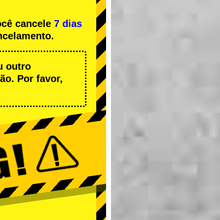
ocê cancele
7 dias
ncelamento.
u outro
o. Por favor,