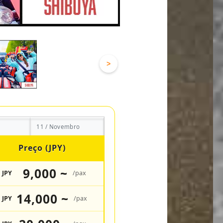
>
11 / Novembro
Preço (JPY)
9,000 ~
JPY
/pax
14,000 ~
JPY
/pax