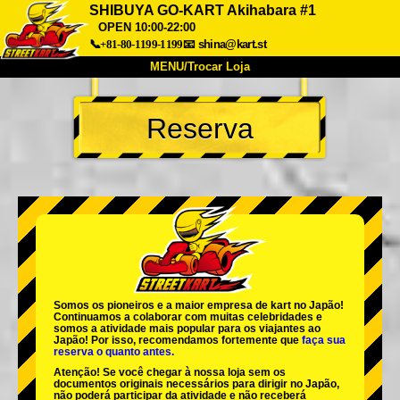
SHIBUYA GO-KART Akihabara #1
OPEN 10:00-22:00
📞+81-80-1199-1199
📧
shina@kart.st
MENU/Trocar Loja
INÍCIO
Reserva
Sobre
Especificações
Preços
Acesso
Opiniões
FAQ
Empresa
Reserva
Trocar Loja
Tokyo Shinagawa
Tokyo Akihabara#1
Tokyo Akihabara#2
Tokyo Shibuya
Tokyo Shibuya Annex
Tokyo Bay
Somos os
pioneiros
e a
maior empresa de kart
no Japão!
Continuamos a colaborar com
muitas celebridades
e
Tokyo Asakusa
Osaka
somos a
atividade mais popular
para os viajantes ao
Japão! Por isso, recomendamos fortemente que
faça sua
reserva o quanto antes.
Okinawa
Atenção! Se você chegar à nossa loja sem os
documentos originais necessários para dirigir no Japão,
não poderá participar da atividade e não receberá