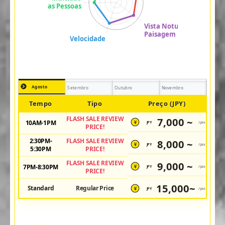
Agosto
Setembro
Outubro
Novembro
Tempo
Tipo
Preço (JPY)
FLASH SALE REVIEW
7,000 ~
10AM-1PM
JPY
/pax
¥
PRICE!
2:30PM-
FLASH SALE REVIEW
8,000 ~
JPY
/pax
¥
5:30PM
PRICE!
FLASH SALE REVIEW
9,000 ~
7PM-8:30PM
JPY
/pax
¥
PRICE!
15,000~
Standard
Regular Price
JPY
/pax
¥