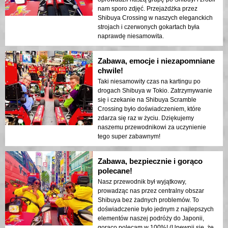
błyszczącego czerwonego gokarta w
nam sporo zdjęć. Przejażdżka przez
swoim jasnym żółtym kostiumie. Uśmiechał
Shibuya Crossing w naszych eleganckich
się radośnie, ciesząc się z oklasków wielu
strojach i czerwonych gokartach była
gapiów. Jego promienny uśmiech był dla
naprawdę niesamowita.
mnie wart miliony! Na koniec wycieczki
otrzymał wideo zapisane na karcie pamięci
Zabawa, emocje i niezapomniane
jako pamiątkę.
chwile!
Taki niesamowity czas na kartingu po
drogach Shibuya w Tokio. Zatrzymywanie
się i czekanie na Shibuya Scramble
Crossing było doświadczeniem, które
zdarza się raz w życiu. Dziękujemy
naszemu przewodnikowi za uczynienie
tego super zabawnym!
Zabawa, bezpiecznie i gorąco
polecane!
Nasz przewodnik był wyjątkowy,
prowadząc nas przez centralny obszar
Shibuya bez żadnych problemów. To
doświadczenie było jednym z najlepszych
elementów naszej podróży do Japonii,
gorąco polecam w 100%! (Upewnij się, że