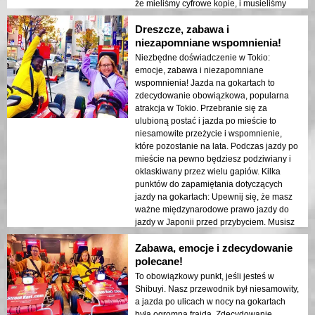
zdecydowanie była zabawna, przyjemna i
że mieliśmy cyfrowe kopie, i musieliśmy
jedyna w swoim rodzaju przygoda, i cieszę
wrócić po oryginały. Byłem naprawdę pod
się, że poszliśmy na to mimo deszczu –
Dreszcze, zabawa i
wrażeniem ich dbałości o szczegóły. Mimo
uczyniło to doświadczenie jeszcze bardziej
to, przeprowadzili również szczegółowe (i
niezapomniane wspomnienia!
wyjątkowym. Dziękujemy zespołowi
super zabawne!) szkolenie dotyczące
Niezbędne doświadczenie w Tokio:
kartingowemu, a szczególnie
bezpieczeństwa, starannie
emocje, zabawa i niezapomniane
przewodnikowi, za uczynienie tego naszym
przeprowadzając nas nie tylko przez
wspomnienia! Jazda na gokartach to
ulubionym i najbardziej niezapomnianym
obsługę gokarta, ale także przez zasady
zdecydowanie obowiązkowa, popularna
doświadczeniem w Japonii! 🥰
ruchu drogowego, znaki i procedury
atrakcja w Tokio. Przebranie się za
awaryjne. Rzeczywiste doświadczenie
ulubioną postać i jazda po mieście to
jazdy, które nastąpiło później, było gładkie
niesamowite przeżycie i wspomnienie,
jak masło. Wszyscy byli spokojni, a my
które pozostanie na lata. Podczas jazdy po
wszyscy świetnie się bawiliśmy, wciskając
mieście na pewno będziesz podziwiany i
pedał do dechy i rozkręcając VROOM na
oklaskiwany przez wielu gapiów. Kilka
asfalcie. Nie jestem pewien, czy będziesz
punktów do zapamiętania dotyczących
miał tyle szczęścia co my, aby mieć
jazdy na gokartach: Upewnij się, że masz
przewodnika takiego jak nasz, ale jeśli tak,
ważne międzynarodowe prawo jazdy do
jesteś w dobrych rękach i na pewno
jazdy w Japonii przed przybyciem. Musisz
będziesz się świetnie bawić! Przewodnik
zdobyć to prawo jazdy w swoim kraju, a nie
był absolutnie na miejscu—fantastyczny
Zabawa, emocje i zdecydowanie
w Japonii. Kiedy tam byliśmy, pewna para
instruktor, ostrożny kierowca, ale także
przyjechała z nieuznawanym
polecane!
naprawdę zabawny lider! Mieliśmy tak
międzynarodowym prawem jazdy i nie
To obowiązkowy punkt, jeśli jesteś w
wspaniały czas, że planujemy wrócić po
została dopuszczona do wycieczki. Pytali,
Shibuyi. Nasz przewodnik był niesamowity,
więcej, a jeśli to możliwe, poprosimy o tego
czy mogą uzyskać międzynarodowe prawo
a jazda po ulicach w nocy na gokartach
samego przewodnika jako naszego lidera
jazdy w Japonii, ale odpowiedź brzmiała:
była ogromną frajdą. Zdecydowanie