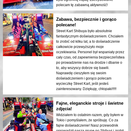
drużyny. Fantastyczne doświadczenie
nie - wróćcie następnym razem z ważnym
polecam tę zabawną aktywność!
ogólnie! Uwielbiałem każdą jego część.
prawem jazdy. Istnieje ograniczenie
wzrostu od 150 do 180 cm, a limit wagi
Zabawa, bezpiecznie i gorąco
wynosi poniżej 100 kg (kierowcy powyżej
polecane!
tej wagi są dopuszczeni, ale gokart będzie
wolniejszy). Musisz mieć 18 lat lub więcej,
Street Kart Shibuya było absolutnie
aby wziąć udział. Byłem za młody (żartuję!),
fantastycznym doświadczeniem. Chciałem
ale się wycofałem i postanowiłem odłożyć
to zrobić od kilku lat, a to doświadczenie
tę wycieczkę na później. Upewnij się, że
całkowicie przewyższyło moje
zarezerwujesz swoją wycieczkę online z
oczekiwania. Personel był wspaniały przez
wyprzedzeniem. Zarezerwowaliśmy naszą
cały czas, od zapewnienia bezpieczeństwa
wycieczkę miesiąc wcześniej. Krótkie
po prowadzenie nas na drodze i dbanie o
szkolenie dotyczące jazdy na gokartach
to, aby wszyscy dobrze się bawili.
zostanie przeprowadzone w sklepie. Nie
Naprawdę cieszyłem się swoim
martw się o jazdę po nieznanych ulicach
doświadczeniem i gorąco polecam
Tokio - twój przewodnik będzie ci
wycieczkę Street Kart, jeśli jesteś
towarzyszył i prowadził przez całe
zainteresowany. Dziękuję, chłopaki!!!!!
doświadczenie. Po prostu zrelaksuj się i
ciesz się jazdą na gokarcie po ustalonych
Fajne, eleganckie stroje i świetne
trasach. Pamiętaj, aby jeździć lewą stroną
zdjęcia!
ulicy w Tokio. Nie spóźnij się! Upewnij się,
że przybędziesz do sklepu na czas, bo
Widziałem to ostatnim razem, gdy byłem w
inaczej pojadą bez ciebie! Stojąc przed
Tokio i pomyślałem, że spróbuję. Co za
dużym sklepem Donki w Shibuyi,
fajne doświadczenie! Nasz przewodnik
zobaczyłem mojego syna prowadzącego
oprowadził naszą grupę po Shibuyi i zrobił