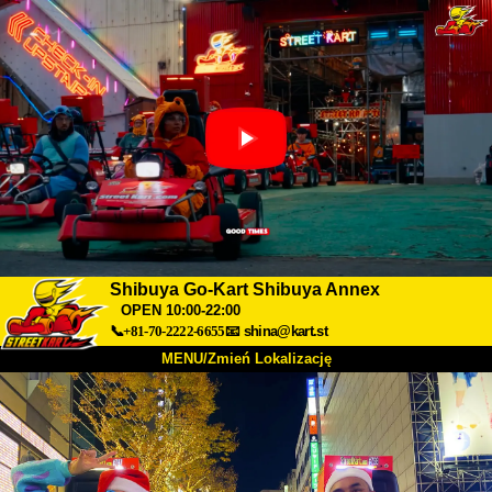
Shibuya Go-Kart Shibuya Annex
OPEN 10:00-22:00
📞+81-70-2222-6655
📧
shina@kart.st
MENU/Zmień Lokalizację
TOP
O nas
Specyfikacja
Cena
Dojazd
Opinie
FAQ