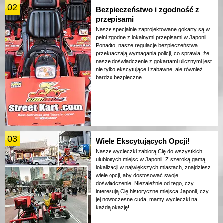
02
Bezpieczeństwo i zgodność z
przepisami
Nasze specjalnie zaprojektowane gokarty są w
pełni zgodne z lokalnymi przepisami w Japonii.
Ponadto, nasze regulacje bezpieczeństwa
przekraczają wymagania policji, co sprawia, że
nasze doświadczenie z gokartami ulicznymi jest
nie tylko ekscytujące i zabawne, ale również
bardzo bezpieczne.
03
Wiele Ekscytujących Opcji!
Nasze wycieczki zabiorą Cię do wszystkich
ulubionych miejsc w Japonii! Z szeroką gamą
lokalizacji w największych miastach, znajdziesz
wiele opcji, aby dostosować swoje
doświadczenie. Niezależnie od tego, czy
interesują Cię historyczne miejsca Japonii, czy
jej nowoczesne cuda, mamy wycieczki na
każdą okazję!