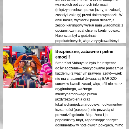
wszystkich potrzebnych informacji
(międzynarodowe prawo jazdy, co zabrać,
zasady i zakazy) przed dniem wycieczki. W
dniu naszej wycieczki padał deszcz, a
zespół kartingowy wysłał nam wiadomość z
opcjami, czy nadal chcemy kontynuować.
Nasz czas był w godzinach
popołudniowych, więc zaryzykowaliśmy i
czekaliśmy na ustanie deszczu, z czego
Bezpieczne, zabawne i pełne
bardzo się cieszę! Kiedy zaczęliśmy
jeździć, deszcz już osłabł, a popołudniowa
emocji!
pogoda była znacznie chłodniejsza, co
StreetKart Shibuya to było fantastyczne
uczyniło jazdę jeszcze lepszą. Nasz
doświadczenie—zdecydowanie polecam je
przewodnik był niesamowity. Był bardzo
każdemu (z ważnym prawem jazdy)—wiek
miły, informacyjny i sprawił, że czuliśmy się
nie ma znaczenia! Uwaga, są BARDZO
niezwykle bezpiecznie na drogach.
surowi w kwestii zasad, więc jeśli nie masz
Przemienił wycieczkę w niezapomnianą
oryginalnego, ważnego
przygodę, prowadząc nas po Tokio i przez
międzynarodowego prawa
skrzyżowanie Shibuya. Mieliśmy wielu
jazdy/zezwolenia oraz
ludzi robiących zdjęcia i machających do
lokalnych/międzynarodowych dokumentów
nas – to było bardzo ekscytujące! Jazda nie
tożsamości (paszport), nie pozwolą ci
była tak straszna, jak się wydawało,
prowadzić gokarta. Moja żona i ja
ponieważ inni użytkownicy dróg byli bardzo
popełniliśmy błąd, zapominając naszych
ostrożni i szanowali naszą obecność. To
dokumentów w hotelowych pokojach, mimo