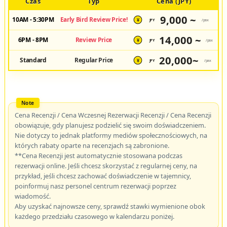
Czas
Typ
Cena (JPY)
9,000 ~
10AM - 5:30PM
Early Bird Review Price!
JPY
/pax
¥
14,000 ~
6PM - 8PM
Review Price
JPY
/pax
¥
20,000~
Standard
Regular Price
JPY
/pax
¥
Cena Recenzji / Cena Wczesnej Rezerwacji Recenzji / Cena Recenzji
obowiązuje, gdy planujesz podzielić się swoim doświadczeniem.
Nie dotyczy to jednak platformy mediów społecznościowych, na
których rabaty oparte na recenzjach są zabronione.
**Cena Recenzji jest automatycznie stosowana podczas
rezerwacji online. Jeśli chcesz skorzystać z regularnej ceny, na
przykład, jeśli chcesz zachować doświadczenie w tajemnicy,
poinformuj nasz personel centrum rezerwacji poprzez
wiadomość.
Aby uzyskać najnowsze ceny, sprawdź stawki wymienione obok
każdego przedziału czasowego w kalendarzu poniżej.