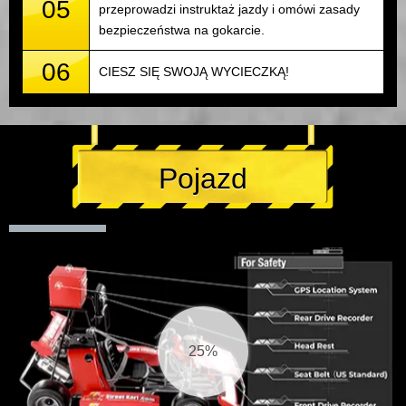
05
przeprowadzi instruktaż jazdy i omówi zasady
bezpieczeństwa na gokarcie.
06
CIESZ SIĘ SWOJĄ WYCIECZKĄ!
Pojazd
25%