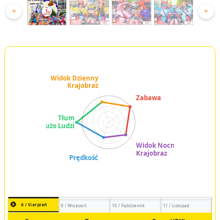
<
>
8 / Sierpień
9 / Wrzesień
10 / Październik
11 / Listopad