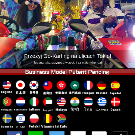
Firma
Rezerwacja
Zmień Lokalizację
Tokyo Shinagawa
Tokyo Akihabara#1
Tokyo Akihabara#2
Tokyo Shibuya
Tokyo Shibuya Annex
Tokyo Bay
Tokyo Asakusa
Osaka
Przeżyj Go-Karting na ulicach Tokio!
Okinawa
Jedyna taka przygoda w życiu i za mało tylko raz!