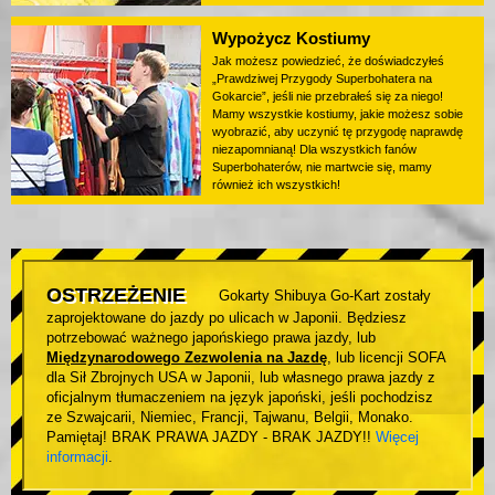
Wypożycz Kostiumy
Jak możesz powiedzieć, że doświadczyłeś
„Prawdziwej Przygody Superbohatera na
Gokarcie”, jeśli nie przebrałeś się za niego!
Mamy wszystkie kostiumy, jakie możesz sobie
wyobrazić, aby uczynić tę przygodę naprawdę
niezapomnianą! Dla wszystkich fanów
Superbohaterów, nie martwcie się, mamy
również ich wszystkich!
OSTRZEŻENIE
Gokarty Shibuya Go-Kart zostały
zaprojektowane do jazdy po ulicach w Japonii. Będziesz
potrzebować ważnego japońskiego prawa jazdy, lub
Międzynarodowego Zezwolenia na Jazdę
, lub licencji SOFA
dla Sił Zbrojnych USA w Japonii, lub własnego prawa jazdy z
oficjalnym tłumaczeniem na język japoński, jeśli pochodzisz
ze Szwajcarii, Niemiec, Francji, Tajwanu, Belgii, Monako.
Pamiętaj! BRAK PRAWA JAZDY - BRAK JAZDY!!
Więcej
informacji
.