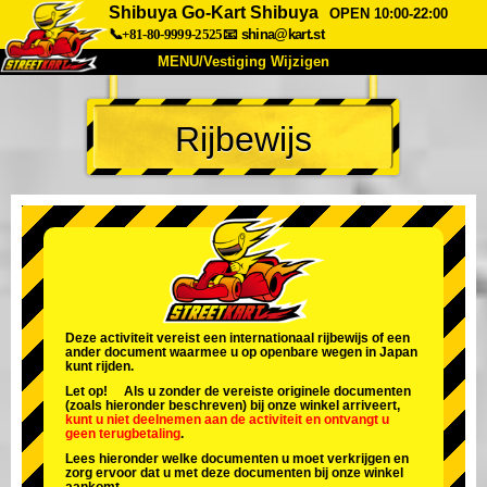
Shibuya Go-Kart Shibuya
OPEN 10:00-22:00
📞+81-80-9999-2525
📧
shina@kart.st
MENU/Vestiging Wijzigen
TOP
Rijbewijs
Over Ons
Specificaties
Prijs
Bereikbaarheid
Reviews
Veelgestelde Vragen
Bedrijf
Reserveren
Vestiging Wijzigen
Tokio Shinagawa
Tokio Akihabara#1
Tokio Akihabara#2
Tokio Shibuya
Deze activiteit vereist een internationaal rijbewijs of een
ander document waarmee u op openbare wegen in Japan
Tokio Shibuya Annex
Tokio Baai
kunt rijden.
Let op! Als u zonder de vereiste originele documenten
Tokio Asakusa
Osaka
(zoals hieronder beschreven) bij onze winkel arriveert,
kunt u niet deelnemen aan de activiteit
en
ontvangt u
geen terugbetaling
.
Okinawa
Lees hieronder welke documenten u moet verkrijgen en
zorg ervoor dat u met deze documenten bij onze winkel