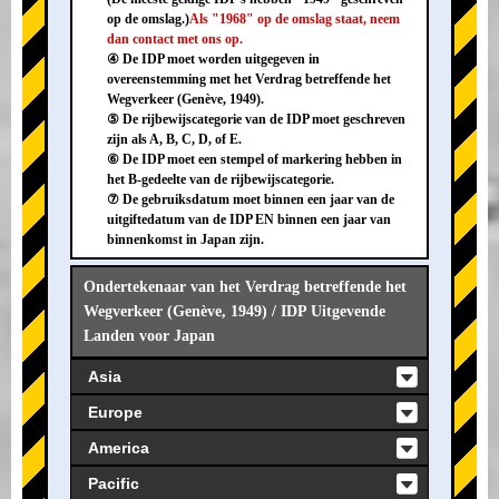
op de omslag.)
Als "1968" op de omslag staat, neem
dan contact met ons op.
④ De IDP moet worden uitgegeven in
overeenstemming met het Verdrag betreffende het
Wegverkeer (Genève, 1949).
⑤ De rijbewijscategorie van de IDP moet geschreven
zijn als A, B, C, D, of E.
⑥ De IDP moet een stempel of markering hebben in
het B-gedeelte van de rijbewijscategorie.
⑦ De gebruiksdatum moet binnen een jaar van de
uitgiftedatum van de IDP EN binnen een jaar van
binnenkomst in Japan zijn.
Ondertekenaar van het Verdrag betreffende het
Wegverkeer (Genève, 1949) / IDP Uitgevende
Landen voor Japan
Asia
Europe
America
Pacific