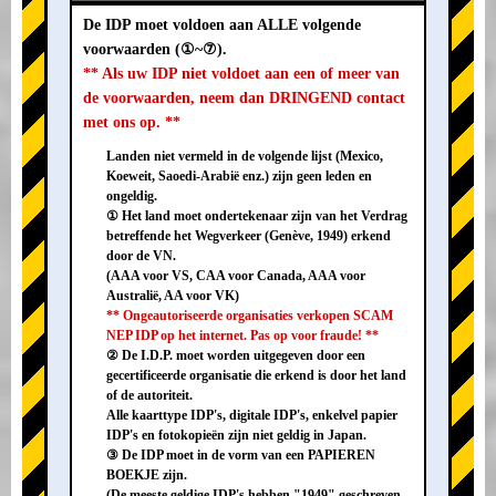
De IDP moet voldoen aan ALLE volgende
voorwaarden (①~⑦).
** Als uw IDP niet voldoet aan een of meer van
de voorwaarden, neem dan DRINGEND contact
met ons op. **
Landen niet vermeld in de volgende lijst (Mexico,
Koeweit, Saoedi-Arabië enz.) zijn geen leden en
ongeldig.
① Het land moet ondertekenaar zijn van het Verdrag
betreffende het Wegverkeer (Genève, 1949) erkend
door de VN.
(AAA voor VS, CAA voor Canada, AAA voor
Australië, AA voor VK)
** Ongeautoriseerde organisaties verkopen SCAM
NEP IDP op het internet. Pas op voor fraude! **
② De I.D.P. moet worden uitgegeven door een
gecertificeerde organisatie die erkend is door het land
of de autoriteit.
Alle kaarttype IDP's, digitale IDP's, enkelvel papier
IDP's en fotokopieën zijn niet geldig in Japan.
③ De IDP moet in de vorm van een PAPIEREN
BOEKJE zijn.
(De meeste geldige IDP's hebben "1949" geschreven