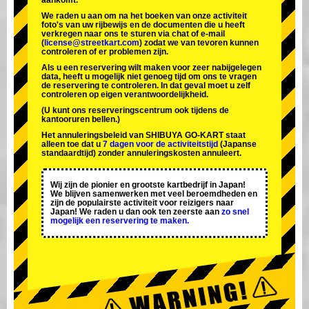
aankomt.
We raden u aan om na het boeken van onze activiteit
foto's van uw rijbewijs en de documenten die u heeft
verkregen naar ons te sturen via chat of e-mail
(
license@streetkart.com
) zodat we van tevoren kunnen
controleren of er problemen zijn.
Als u een reservering wilt maken voor zeer nabijgelegen
data, heeft u mogelijk niet genoeg tijd om ons te vragen
de reservering te controleren. In dat geval moet u zelf
controleren op eigen verantwoordelijkheid.
(U kunt ons reserveringscentrum ook tijdens de
kantooruren bellen.)
Het annuleringsbeleid van SHIBUYA GO-KART staat
alleen toe dat u
7 dagen voor de activiteitstijd
(Japanse
standaardtijd) zonder annuleringskosten annuleert.
Wij zijn de
pionier
en
grootste kartbedrijf
in Japan!
We blijven samenwerken met
veel beroemdheden
en
zijn de
populairste activiteit
voor reizigers naar
Japan! We raden u dan ook ten zeerste aan
zo snel
mogelijk een reservering te maken.