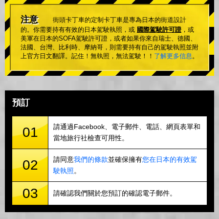
注意
街頭卡丁車的定制卡丁車是專為日本的街道設計
的。你需要持有有效的日本駕駛執照，或
國際駕駛許可證
，或
美軍在日本的SOFA駕駛許可證，或者如果你來自瑞士、德國、
法國、台灣、比利時、摩納哥，則需要持有自己的駕駛執照並附
上官方日文翻譯。記住！無執照，無法駕駛！！
了解更多信息
。
預訂
請通過Facebook、電子郵件、電話、網頁表單和
01
當地旅行社檢查可用性。
請同意
我們的條款
並確保擁有
您在日本的有效駕
02
駛執照
。
03
請確認我們關於您預訂的確認電子郵件。