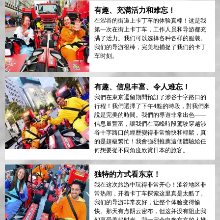
有趣、充满活力和难忘！
在涩谷的街道上卡丁车的体验真棒！这是我
第一次在街上卡丁车，工作人员和导游都充
满了活力。我们可以选择各种各样的服装。
我们的导游很棒，完美地捕捉了我们的卡丁
车时刻。
有趣、信息丰富、令人难忘！
我們在東京逗留期間預訂了涉谷十字路口的
行程！我們選擇了下午4點的時段，對我們來
說是完美的時間。我們的導遊非常出色——
信息量豐富，讓我們在高峰時段駕駛穿越涉
谷十字路口的經歷變得非常愉快和輕鬆，真
的是超級繁忙！我會強烈推薦這個體驗給任
何想要從不同角度欣賞日本的旅客。
独特的方式看东京！
我在这次旅游中玩得非常开心！涩谷地区非
常热闹，开着卡丁车探索这里真是太酷了。
我们的导游非常友好，让整个体验变得愉
快。那天有点阴云密布，但这并没有阻止我