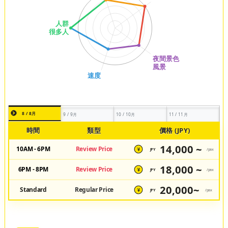
8 / 8月
9 / 9月
10 / 10月
11 / 11月
時間
類型
價格 (JPY)
14,000 ~
10AM - 6PM
Review Price
JPY
/pax
¥
18,000 ~
6PM - 8PM
Review Price
JPY
/pax
¥
20,000~
Standard
Regular Price
JPY
/pax
¥