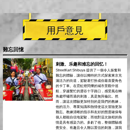
用戶意見
難忘回憶
刺激、乐趣和难忘的回忆！
StreetKart Shibuya 提供了一個令人振奮和
難忘的體驗，讓你以獨特的方式探索東京充
滿活力的街道，駕駛著打扮成你最喜愛角色
的卡丁車。在霓虹燈閃爍的城市景觀中巡
航，穿越繁忙的澀谷十字路口，感受風在轉
角處呼嘯而過的刺激，真是無與倫比。然
而，讓這次體驗更加特別的是我們的教練，
他的活力、專業知識和熱情使這次冒險更加
難忘。教練清晰的指示和友好的態度確保每
個人都能自信地駕駛，而他對這次旅程的熱
情是具有感染力的。多虧了他，整個體驗感
覺安全、有趣且令人難以置信的刺激，讓我