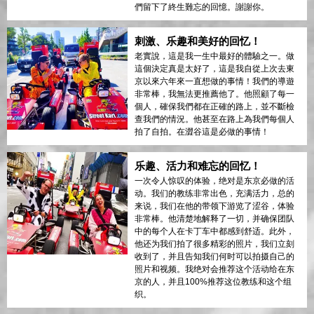
們留下了終生難忘的回憶。謝謝你。
刺激、乐趣和美好的回忆！
老實說，這是我一生中最好的體驗之一。做
這個決定真是太好了，這是我自從上次去東
京以來六年來一直想做的事情！我們的導遊
非常棒，我無法更推薦他了。他照顧了每一
個人，確保我們都在正確的路上，並不斷檢
查我們的情況。他甚至在路上為我們每個人
拍了自拍。在澀谷這是必做的事情！
乐趣、活力和难忘的回忆！
一次令人惊叹的体验，绝对是东京必做的活
动。我们的教练非常出色，充满活力，总的
来说，我们在他的带领下游览了涩谷，体验
非常棒。他清楚地解释了一切，并确保团队
中的每个人在卡丁车中都感到舒适。此外，
他还为我们拍了很多精彩的照片，我们立刻
收到了，并且告知我们何时可以拍摄自己的
照片和视频。我绝对会推荐这个活动给在东
京的人，并且100%推荐这位教练和这个组
织。