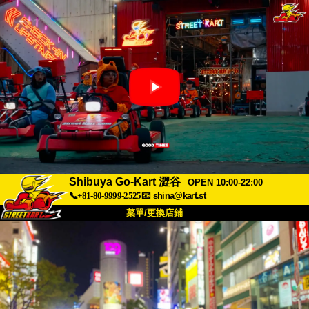
Shibuya Go-Kart 澀谷
OPEN 10:00-22:00
📞+81-80-9999-2525
📧
shina@kart.st
菜單/更換店鋪
首頁
關於
規格
價格
交通方式
顧客聲音
常見問題