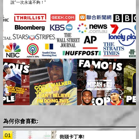
說"一次永遠不夠！"
為何你會喜歡:
01
街頭卡丁車!