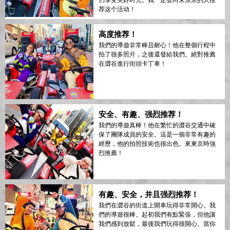
们享受美好时光。我一定会向来东京的人推
荐这个活动！
高度推荐！
我們的導遊非常棒且耐心！他在整個行程中
拍了很多照片，之後還發給我們。絕對推薦
在澀谷進行街頭卡丁車！
安全、有趣、强烈推荐！
我們的導遊真棒！他在繁忙的澀谷交通中確
保了團隊成員的安全。這是一個非常有趣的
經歷，他的拍照技術也很出色。來東京時強
烈推薦！
有趣、安全，并且强烈推荐！
我們在澀谷的街道上開車玩得非常開心。我
們的導遊很棒。起初我們有點緊張，但他讓
我們感到放鬆，最後我們玩得很開心。當你