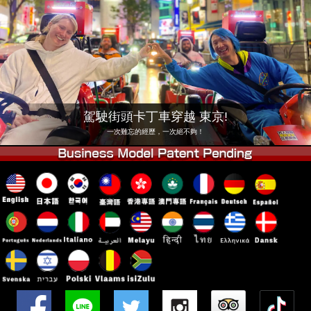
公司
預訂
更換店鋪
東京品川 #1
東京秋葉原#1
東京秋葉原#2
東京澀谷
東京澀谷附屬
東京灣
駕駛街頭卡丁車穿越 東京!
東京淺草
大阪
一次難忘的經歷，一次絕不夠！
沖繩