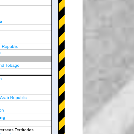
a
 Republic
a
and Tobago
a
n
y
 Arab Republic
n
on
d Arab Emirates
ong
erseas Territories