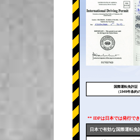
国際運転免許証（
（1949年条約
** IDPは日本では発行
日本で有効な国際運転免許