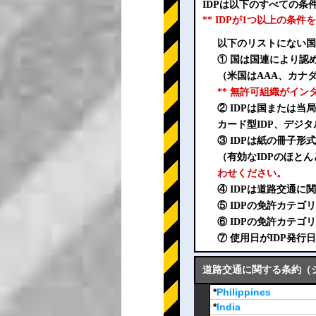
IDPは以下のすべての
** IDPが1つ以上の
以下のリストにない国
① 国は国連により認
（米国はAAA、カナダ
** 無許可組織がイ
② IDPは国または
カード型IDP、デジタ
③ IDPは紙の冊子
（有効なIDPのほとん
わせください。
④ IDPは道路交通
⑤ IDPの免許カテ
⑥ IDPの免許カテ
⑦ 使用日がIDP発
道路交通に関する条約（ジュ
*
Philippines
*
India