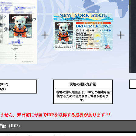
+
+
IDP）
現地の運転免許証
のみ）
現地の運転免許証は、IDPとの相違を確
認するために使用される場合がありま
す。
できません。来日前に母国でIDPを取得する必要があります **
証（IDP）