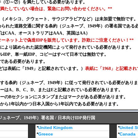
条件（①～⑦）を満たしている必要があります。
条件を満たしていない場合は、緊急にお問い合わせください。**
（メキシコ、クウェート、サウジアラビアなど）は未加盟で無効です。
められた道路交通に関する条約（ジュネーブ、1949年）の署名国である
はCAA、オーストラリアはAAA、英国はAA）
ンターネット上で偽造IDPを販売しています。詐欺にご注意ください！**
当局により認められた認定機関によって発行されている必要があります。
ルIDP、単一紙IDP、コピーはすべて日本では無効です。
形式である必要があります。
どは表紙に「1949」と記載されています。）
表紙に「1968」と記載さ
に関する条約（ジュネーブ、1949年）に従って発行されている必要があり
ゴリーはA、B、C、D、またはEと記載されている必要があります。
ゴリーのBセクションにスタンプまたはマークがある必要があります。
行日から1年以内かつ日本入国から1年以内である必要があります。
ネーブ、1949年）署名国 / 日本向けIDP発行国
*
United Kingdom
*
United S
*
Greece
*
Canada