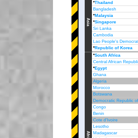
*
Thailand
Bangladesh
*
Malaysia
Asia
*
Singapore
Sri Lanka
Cambodia
Lao People's Democrat
*
Republic of Korea
Brunei Darussalam
*
South Africa
Central African Republi
*
Egypt
Ghana
Algeria
Morocco
Botswana
Democratic Republic o
Congo
Benin
Cote d'Ivoire
Lesotho
Madagascar
Africa