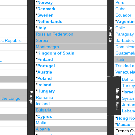
*
Norway
Peru
*
Denmark
Cuba
*
Sweden
Ecuador
*
Netherlands
*
Argentin
*
Italy
Chile
America
Russian Federation
Paraguay
ic Republic
Serbia
Barbados
Montenegro
Dominican
*
Kingdom of Spain
Guatemal
*
Finland
Haiti
c
*
Portugal
Trinidad 
*
Austria
Venezuel
*
Poland
Jamaica
Bahrai
*
Ireland
Turke
Middle East
*
Hungary
*
Israel
Europe
Romania
f the congo
Syrian
Iceland
Jorda
Bulgaria
Leban
*
Cyprus
*
Unite
*
Hong K
Malta
*
Macau
Albania
French Ov