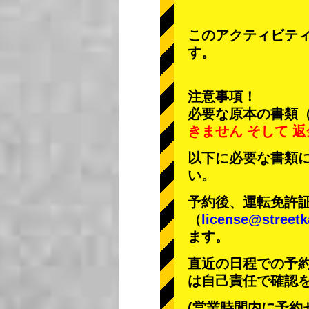
このアクティビテ
す。
注意事項！
必要な原本の書類
きません
そして
返
以下に必要な書類
い。
予約後、運転免許
（
license@streetk
ます。
直近の日程での予
は自己責任で確認
(営業時間内に予約