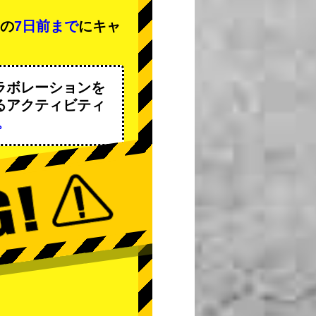
間の
7日前まで
にキャ
ラボレーションを
るアクティビティ
。