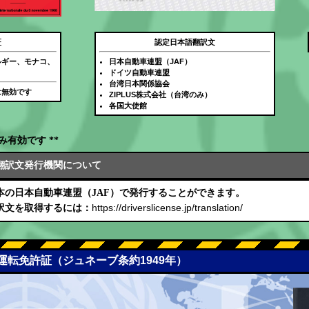
証
認定日本語翻訳文
ルギー、モナコ、
日本自動車連盟（JAF）
ドイツ自動車連盟
台湾日本関係協会
は無効です
ZIPLUS株式会社（台湾のみ）
各国大使館
み有効です **
翻訳文発行機関について
本の日本自動車連盟（JAF）で発行することができます。
https://driverslicense.jp/translation/
訳文を取得するには：
際運転免許証（ジュネーブ条約1949年）