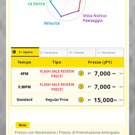
8 / Agosto
9 / Settembre
10 / Ottobre
11 / Novembre
Tempo
Tipo
Prezzo (JPY)
FLASH SALE REVIEW
7,000 ~
4PM
JPY
/pax
¥
PRICE!
FLASH SALE REVIEW
7,000 ~
5:30PM
JPY
/pax
¥
PRICE!
15,000~
Standard
Regular Price
JPY
/pax
¥
Prezzo con Recensione / Prezzo di Prenotazione Anticipata