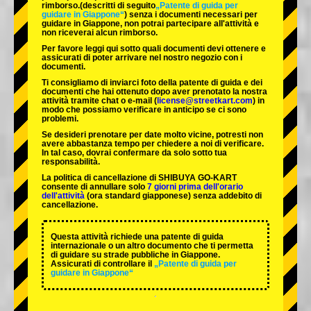
rimborso.
(descritti di seguito
„Patente di guida per
guidare in Giappone“
) senza i documenti necessari per
guidare in Giappone, non potrai partecipare all'attività e
non riceverai alcun rimborso.
Per favore leggi qui sotto quali documenti devi ottenere e
assicurati di poter arrivare nel nostro negozio con i
documenti.
Ti consigliamo di inviarci foto della patente di guida e dei
documenti che hai ottenuto dopo aver prenotato la nostra
attività tramite chat o e-mail (
license@streetkart.com
) in
modo che possiamo verificare in anticipo se ci sono
problemi.
Se desideri prenotare per date molto vicine, potresti non
avere abbastanza tempo per chiedere a noi di verificare.
In tal caso, dovrai confermare da solo sotto tua
responsabilità.
La politica di cancellazione di SHIBUYA GO-KART
consente di annullare solo
7 giorni prima dell'orario
dell'attività
(ora standard giapponese) senza addebito di
cancellazione.
Questa attività richiede una patente di guida
internazionale o un altro documento che ti permetta
di guidare su strade pubbliche in Giappone.
Assicurati di controllare il
„Patente di guida per
guidare in Giappone“