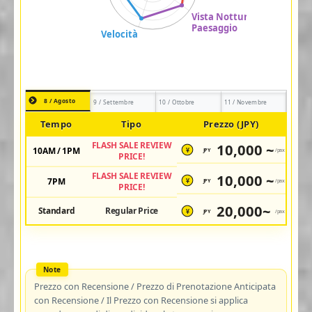
8 / Agosto
9 / Settembre
10 / Ottobre
11 / Novembre
Tempo
Tipo
Prezzo (JPY)
FLASH SALE REVIEW
10,000 ~
10AM / 1PM
JPY
/pax
¥
PRICE!
FLASH SALE REVIEW
10,000 ~
7PM
JPY
/pax
¥
PRICE!
20,000~
Standard
Regular Price
JPY
/pax
¥
Prezzo con Recensione / Prezzo di Prenotazione Anticipata
con Recensione / Il Prezzo con Recensione si applica