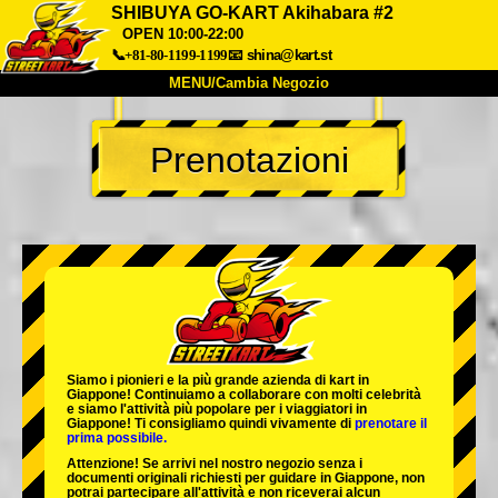
SHIBUYA GO-KART Akihabara #2
OPEN 10:00-22:00
📞+81-80-1199-1199
📧
shina@kart.st
MENU/Cambia Negozio
INIZIO
Prenotazioni
Chi Siamo
Specifiche
Prezzo
Accesso
Recensioni
FAQ
Azienda
Prenotazioni
Cambia Negozio
Tokyo Shinagawa
Tokyo Akihabara#1
Tokyo Akihabara#2
Tokyo Shibuya
Tokyo Shibuya Annex
Tokyo Bay
Siamo i
pionieri
e la
più grande azienda di kart
in
Giappone! Continuiamo a collaborare con
molti celebrità
Tokyo Asakusa
Osaka
e siamo l'
attività più popolare
per i viaggiatori in
Giappone! Ti consigliamo quindi vivamente di
prenotare il
prima possibile.
Okinawa
Attenzione! Se arrivi nel nostro negozio senza i
documenti originali richiesti per guidare in Giappone, non
potrai partecipare all'attività e non riceverai alcun