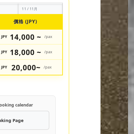
11 / 11月
價格 (JPY)
14,000 ~
JPY
/pax
18,000 ~
JPY
/pax
20,000~
JPY
/pax
ooking calendar
oking Page