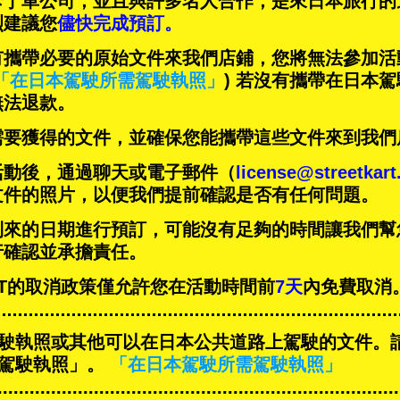
卡丁車公司，並且與
許多名人
合作，是來日本旅行的
烈建議您
儘快完成預訂。
有攜帶必要的原始文件來我們店鋪，您將無法參加活
「在日本駕駛所需駕駛執照」
) 若沒有攜帶在日本
無法退款。
需要獲得的文件，並確保您能攜帶這些文件來到我們
活動後，通過聊天或電子郵件（
license@streetkar
文件的照片，以便我們提前確認是否有任何問題。
到來的日期進行預訂，可能沒有足夠的時間讓我們幫
行確認並承擔責任。
-KART的取消政策僅允許您在活動時間前
7天
內免費取消
駛執照或其他可以在日本公共道路上駕駛的文件。
駕駛執照」。
「在日本駕駛所需駕駛執照」