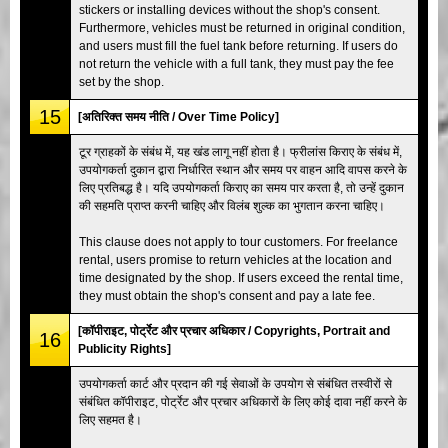
stickers or installing devices without the shop's consent.
Furthermore, vehicles must be returned in original condition,
and users must fill the fuel tank before returning. If users do
not return the vehicle with a full tank, they must pay the fee
set by the shop.
15
[अतिरिक्त समय नीति / Over Time Policy]
टूर ग्राहकों के संबंध में, यह खंड लागू नहीं होता है। फ्रीलांस किराए के संबंध में,
उपयोगकर्ता दुकान द्वारा निर्धारित स्थान और समय पर वाहन आदि वापस करने के
लिए प्रतिबद्ध है। यदि उपयोगकर्ता किराए का समय पार करता है, तो उन्हें दुकान
की सहमति प्राप्त करनी चाहिए और विलंब शुल्क का भुगतान करना चाहिए।
This clause does not apply to tour customers. For freelance
rental, users promise to return vehicles at the location and
time designated by the shop. If users exceed the rental time,
they must obtain the shop's consent and pay a late fee.
[कॉपीराइट, पोर्ट्रेट और प्रचार अधिकार / Copyrights, Portrait and
16
Publicity Rights]
उपयोगकर्ता कार्ट और प्रदान की गई सेवाओं के उपयोग से संबंधित तस्वीरों से
संबंधित कॉपीराइट, पोर्ट्रेट और प्रचार अधिकारों के लिए कोई दावा नहीं करने के
लिए सहमत है।