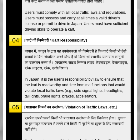
पास कार्ट चलाने के लिए पर्याप्त ड्राइविंग कौशल होना चाहिए।
Users must comply with all local traffic laws and regulations.
Users must possess and carry at all times a valid driver's
license or permit to drive in Japan. Users must have sufficient
driving skills to operate a kart.
04
[कार्ट की जिम्मेदारी / Kart Responsibility]
जापान में, कानून के द्वारा यह उपयोगकर्ता की जिम्मेदारी है कि कार्ट किसी भी ऐसी
खराबी के बिना संचालित करने योग्य है जो किसी भी स्थानीय यातायात कानूनों
का उल्लंघन करता है। (उदाहरण: साइड सिग्नल लाइट, हेडलाइट्स, टेललाइट्स,
ब्रेक लाइट्स, ब्रेक, एक्सेलेरेशन)
In Japan, it is the user's responsibility by law to ensure that
the kart is roadworthy and free from malfunctions that would
violate local traffic laws (e.g., side signal lights, headlights,
taillights, brake lights, brakes, accelerator).
05
[यातायात नियमों का उल्लंघन / Violation of Traffic Laws, etc.]
प्रत्येक उपयोगकर्ता किसी भी यातायात उल्लंघन के लिए जिम्मेदार होगा। दुकान
या टूर गाइड उल्लंघन से लगने वाले किसी भी जुर्माने या शुल्क के लिए उत्तरदायी
नहीं होंगे।