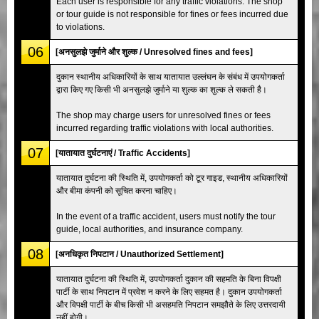
Each user is responsible for any traffic violations. The shop
or tour guide is not responsible for fines or fees incurred due
to violations.
06
[अनसुलझे जुर्माने और शुल्क / Unresolved fines and fees]
दुकान स्थानीय अधिकारियों के साथ यातायात उल्लंघन के संबंध में उपयोगकर्ता
द्वारा किए गए किसी भी अनसुलझे जुर्माने या शुल्क का शुल्क ले सकती है।
The shop may charge users for unresolved fines or fees
incurred regarding traffic violations with local authorities.
07
[यातायात दुर्घटनाएं / Traffic Accidents]
यातायात दुर्घटना की स्थिति में, उपयोगकर्ता को टूर गाइड, स्थानीय अधिकारियों
और बीमा कंपनी को सूचित करना चाहिए।
In the event of a traffic accident, users must notify the tour
guide, local authorities, and insurance company.
08
[अनधिकृत निपटान / Unauthorized Settlement]
यातायात दुर्घटना की स्थिति में, उपयोगकर्ता दुकान की सहमति के बिना विपक्षी
पार्टी के साथ निपटान में प्रवेश न करने के लिए सहमत है। दुकान उपयोगकर्ता
और विपक्षी पार्टी के बीच किसी भी असहमति निपटान समझौते के लिए उत्तरदायी
नहीं होगी।