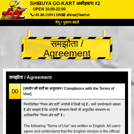
SHIBUYA GO-KART अकीहबारा #2
OPEN 10:00-22:00
📞+81-80-1199-1199
📧
shina@kart.st
मेनू / दुकान बदलें
TOP
समझौता /
हमारे बारे में
विशेषताएँ
कीमत
Agreement
पहुंच
वॉयस
FAQ
कंपनी
बुकिंग
शाखा बदलें
समझौता / Agreement
टोक्यो शिनागावा #1
टोक्यो अकीहबारा#1
[उपयोग की शर्तों का अनुपालन / Compliance with the Terms of
00
टोक्यो अकीहबारा#2
टोक्यो शिबुया
Use]
टोक्यो शिबुया एनेक्स
टोक्यो बे
निम्नलिखित "नियम और शर्तें" अंग्रेजी में लिखी गई हैं। सभी उपयोगकर्ता सहमत
हैं और समझते हैं कि अंग्रेजी संस्करण किसी भी अनुवादित संस्करण पर
टोक्यो असाकुसा
ओसाका
आधिकारिक "नियम और शर्तें" है।
ओकिनावा
The following "Terms of Use" are written in English. All users
agree and understand that the English version is the official