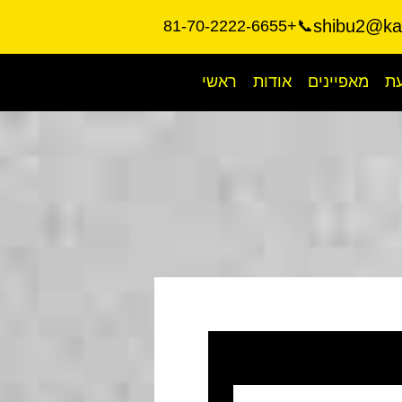
shibu2@kar
📞+81-70-2222-6655
עת
מאפיינים
אודות
ראשי