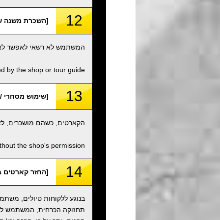
12
[השכרת משנה של קארטים /
המשתמש לא רשאי לאפשר לאף א
d by the shop or tour guide.
13
[שימוש מסחרי / Commercial Use
הקארטים, כשהם מושכרים, לא 
thout the shop's permission.
14
[החזר קארטים במצב מקורי ומיכלי
בנוגע ללקוחות טיולים, משתמש
תחזוקה הכרחית, המשתמש לא ר