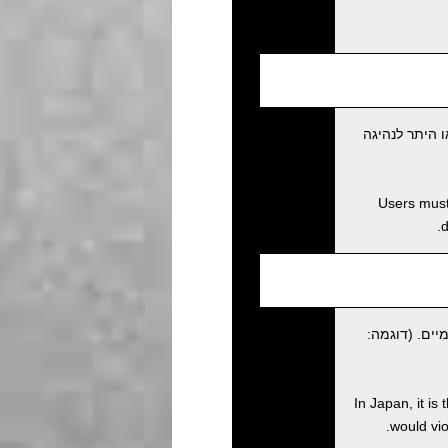
 היתר לנהיגה
Users must 
d
יים. (דוגמה:
In Japan, it is
would viol