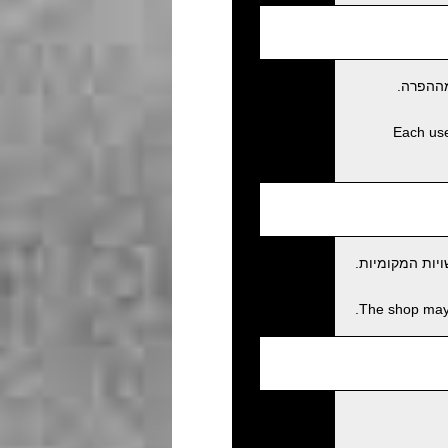
מההפרה.
Each user
יות המקומיות.
The shop may c