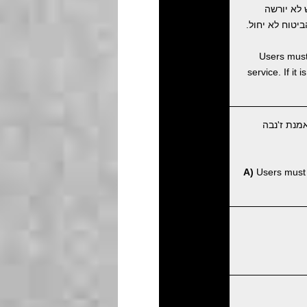
לא יורשה
טוח לא יחול.
Users must 
service. If it
מנת ז'נבה
A)
Users must p