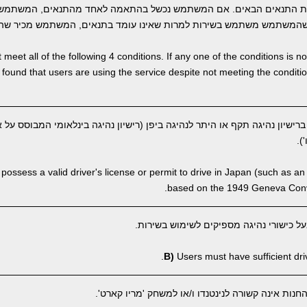
ת התנאים הבאים. אם המשתמש נכשל בהתאמה לאחד מהתנאים, המשתמש 
המשתמש משתמש בשירות למרות שאינו עומד בתנאים, המשתמש מכיר שהבי
meet all of the following 4 conditions. If any one of the conditions is 
 is found that users are using the service despite not meeting the condi
שיון נהיגה תקף או היתר לנהיגה ביפן (רישיון נהיגה בינלאומי המבוסס על א
ossess a valid driver's license or permit to drive in Japan (such as an 
based on the 1949 Geneva Conve
 כישורי נהיגה מספיקים לשימוש בשירות.
B)
Users must have sufficient drivi
ות אינה קשורה לנינטנדו ו/או למשחק 'מריו קארט'.