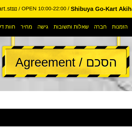
rt.st
OPEN 10:00-22:00
Shibuya Go-Kart Akih
📧
הזמנות
חברה
שאלות ותשובות
גישה
מחיר
חוות ד
הסכם / Agreement