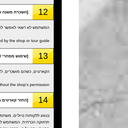
12
[השכרת משנה של קארטים /
המשתמש לא רשאי לאפשר לאף א
d by the shop or tour guide.
13
[שימוש מסחרי / Commercial Use
הקארטים, כשהם מושכרים, לא 
thout the shop's permission.
14
[החזר קארטים במצב מקורי ומיכלי
בנוגע ללקוחות טיולים, משתמש
תחזוקה הכרחית, המשתמש לא ר