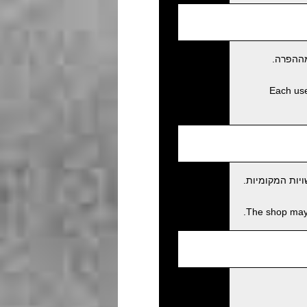
מההפרה.
Each user
יות המקומיות.
The shop may c