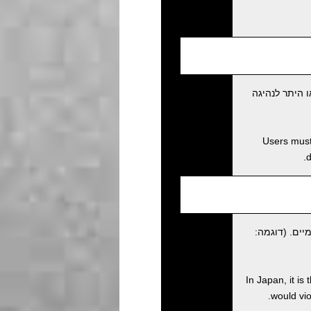
 היתר לנהיגה
Users must 
d
יים. (דוגמה:
In Japan, it is
would viol