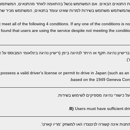
ת התנאים הבאים. אם המשתמש נכשל בהתאמה לאחד מהתנאים, המשתמש 
המשתמש משתמש בשירות למרות שאינו עומד בתנאים, המשתמש מכיר שהבי
meet all of the following 4 conditions. If any one of the conditions is 
 is found that users are using the service despite not meeting the condi
שיון נהיגה תקף או היתר לנהיגה ביפן (רישיון נהיגה בינלאומי המבוסס על א
ossess a valid driver's license or permit to drive in Japan (such as an 
based on the 1949 Geneva Conve
 כישורי נהיגה מספיקים לשימוש בשירות.
B)
Users must have sufficient drivi
ות אינה קשורה לנינטנדו ו/או למשחק 'מריו קארט'.