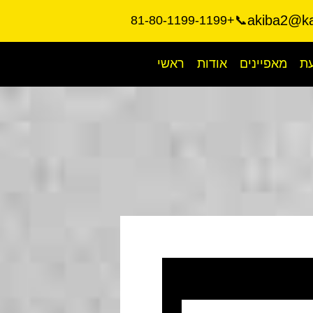
akiba2@ka
📞+81-80-1199-1199
עת
מאפיינים
אודות
ראשי