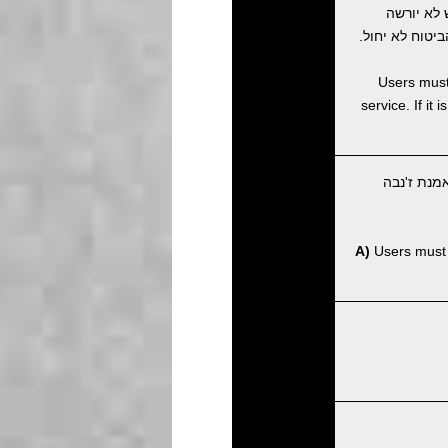
לא יורשה
טוח לא יחול.
Users must 
service. If it
מנת ז'נבה
A)
Users must p