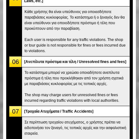
Laws, etc.]
Κάθε χρήστης θα είναι υπεύθυνος για οποιεσδήποτε
παραβιάσεις κυκλοφορίας. Το κατάστημα ή ο ξεναγός δεν θα
είναι υπεύθυνοι για οποιοδήποτε πρόστιμο ή τέλη που
προκύπτουν από την παραβίαση.
Each user is responsible for any traffic violations. The shop
or tour guide is not responsible for fines or fees incurred due
to violations.
06
[Ανεπίλυτα πρόστιμα και τέλη / Unresolved fines and fees]
Το κατάστημα μπορεί να χρεώσει οποιαδήποτε ανεπίλυτα
πρόστιμα ή τέλη που προκλήθηκαν από τον χρήστη σχετικά
με παραβιάσεις κυκλοφορίας με τις τοπικές αρχές.
The shop may charge users for unresolved fines or fees
incurred regarding traffic violations with local authorities.
07
[Τροχαία Ατυχήματα / Traffic Accidents]
Σε περίπτωση τροχαίου ατυχήματος, ο χρήστης πρέπει να
ειδοποιήσει τον ξεναγό, τις τοπικές αρχές και την ασφαλιστική
εταιρεία.