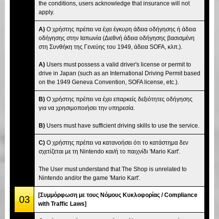
the conditions, users acknowledge that insurance will not
apply.
A)
Ο χρήστης πρέπει να έχει έγκυρη άδεια οδήγησης ή άδεια
οδήγησης στην Ιαπωνία (Διεθνή άδεια οδήγησης βασισμένη
στη Συνθήκη της Γενεύης του 1949, άδεια SOFA, κλπ.).
A)
Users must possess a valid driver's license or permit to
drive in Japan (such as an International Driving Permit based
on the 1949 Geneva Convention, SOFA license, etc.).
B)
Ο χρήστης πρέπει να έχει επαρκείς δεξιότητες οδήγησης
για να χρησιμοποιήσει την υπηρεσία.
B)
Users must have sufficient driving skills to use the service.
C)
Ο χρήστης πρέπει να κατανοήσει ότι το κατάστημα δεν
σχετίζεται με τη Nintendo και/ή το παιχνίδι 'Mario Kart'.
The User must understand that The Shop is unrelated to
Nintendo and/or the game 'Mario Kart'.
[Συμμόρφωση με τους Νόμους Κυκλοφορίας / Compliance
03
with Traffic Laws]