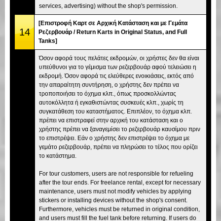
services, advertising) without the shop's permission.
[Επιστροφή Καρτ σε Αρχική Κατάσταση και με Γεμάτα
14
Ρεζερβουάρ / Return Karts in Original Status, and Full
Tanks]
Όσον αφορά τους πελάτες εκδρομών, οι χρήστες δεν θα είναι
υπεύθυνοι για το γέμισμα των ρεζερβουάρ αφού τελειώσει η
εκδρομή. Όσον αφορά τις ελεύθερες ενοικιάσεις, εκτός από
την απαραίτητη συντήρηση, ο χρήστης δεν πρέπει να
τροποποιήσει το όχημα κλπ., όπως προσκολλώντας
αυτοκόλλητα ή εγκαθιστώντας συσκευές κλπ., χωρίς τη
συγκατάθεση του καταστήματος. Επιπλέον, το όχημα κλπ.
πρέπει να επιστραφεί στην αρχική του κατάσταση και ο
χρήστης πρέπει να ξαναγεμίσει το ρεζερβουάρ καυσίμου πριν
το επιστρέψει. Εάν ο χρήστης δεν επιστρέψει το όχημα με
γεμάτο ρεζερβουάρ, πρέπει να πληρώσει το τέλος που ορίζει
το κατάστημα.
For tour customers, users are not responsible for refueling
after the tour ends. For freelance rental, except for necessary
maintenance, users must not modify vehicles by applying
stickers or installing devices without the shop's consent.
Furthermore, vehicles must be returned in original condition,
and users must fill the fuel tank before returning. If users do