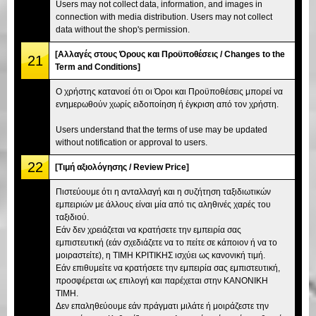
Users may not collect data, information, and images in
connection with media distribution. Users may not collect
data without the shop's permission.
[Αλλαγές στους Όρους και Προϋποθέσεις / Changes to the
21
Term and Conditions]
Ο χρήστης κατανοεί ότι οι Όροι και Προϋποθέσεις μπορεί να
ενημερωθούν χωρίς ειδοποίηση ή έγκριση από τον χρήστη.
Users understand that the terms of use may be updated
without notification or approval to users.
22
[Τιμή αξιολόγησης / Review Price]
Πιστεύουμε ότι η ανταλλαγή και η συζήτηση ταξιδιωτικών
εμπειριών με άλλους είναι μία από τις αληθινές χαρές του
ταξιδιού.
Εάν δεν χρειάζεται να κρατήσετε την εμπειρία σας
εμπιστευτική (εάν σχεδιάζετε να το πείτε σε κάποιον ή να το
μοιραστείτε), η ΤΙΜΗ ΚΡΙΤΙΚΗΣ ισχύει ως κανονική τιμή.
Εάν επιθυμείτε να κρατήσετε την εμπειρία σας εμπιστευτική,
προσφέρεται ως επιλογή και παρέχεται στην ΚΑΝΟΝΙΚΗ
ΤΙΜΗ.
Δεν επαληθεύουμε εάν πράγματι μιλάτε ή μοιράζεστε την