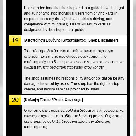
Users understand that the shop and tour guide have the right
and authority to stop individual users from driving karts in
response to safety risks (such as reckless driving, non-
compliance with tour rules). Users will return karts as
designated by the shop or tour guide.
19
[Αποποίηση Ευθύνης Καταστήματος / Shop Disclaimer]
Το κατάστημα δεν θα είναι υπεύθυνο και/ή υπόχρεο για
οποιεσδήποτε ζημιές προκληθούν στον χρήστη. Το
κατάστημα έχει το δικαίωμα να αναστείλει, να ακυρώσει και να
αλλάξει την υπηρεσία που παρέχεται στον χρήστη.
The shop assumes no responsibility and/or obligation for any
damages incurred by users. The shop has the right to stop,
cancel, and modify services provided to users.
20
[Κάλυψη Τύπου / Press Coverage]
Ο χρήστης δεν μπορεί να συλλέξει δεδομένα, πληροφορίες και
εικόνες σε σχέση με οποιαδήποτε διανομή μέσων. Ο χρήστης
δεν μπορεί να συλλέξει δεδομένα χωρίς την άδεια του
καταστήματος.