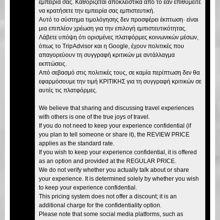
εμπειρία σας. Καθορίζεται αποκλειστικά από το εάν επιθυμείτε
να κρατήσετε την εμπειρία σας εμπιστευτική.
Αυτό το σύστημα τιμολόγησης δεν προσφέρει έκπτωση· είναι
μια επιπλέον χρέωση για την επιλογή εμπιστευτικότητας.
Λάβετε υπόψη ότι ορισμένες πλατφόρμες κοινωνικών μέσων,
όπως το TripAdvisor και η Google, έχουν πολιτικές που
απαγορεύουν τη συγγραφή κριτικών με αντάλλαγμα
εκπτώσεις.
Από σεβασμό στις πολιτικές τους, σε καμία περίπτωση δεν θα
εφαρμόσουμε την τιμή ΚΡΙΤΙΚΗΣ για τη συγγραφή κριτικών σε
αυτές τις πλατφόρμες.
We believe that sharing and discussing travel experiences
with others is one of the true joys of travel.
If you do not need to keep your experience confidential (if
you plan to tell someone or share it), the REVIEW PRICE
applies as the standard rate.
If you wish to keep your experience confidential, it is offered
as an option and provided at the REGULAR PRICE.
We do not verify whether you actually talk about or share
your experience. It is determined solely by whether you wish
to keep your experience confidential.
This pricing system does not offer a discount; it is an
additional charge for the confidentiality option.
Please note that some social media platforms, such as