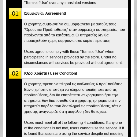
"Terms of Use" over any translated versions.
01
[Συμφωνία / Agreement]
Ο χρήστης συμφωνεί να συμμορφώνεται με αυτούς τους
"Όρους και Προϋποθέσεις" όταν συμμετέχει σε υπηρεσίες που
παρέχονται από το κατάστημα. Οι υπηρεσίες δεν θα
παρασχεθούν χωρίς συμφωνία υπό καμία περίσταση.
Users agree to comply with these "Terms of Use" when
participating in services provided by the store. Under no
circumstances will services be provided without agreement.
02
[Όροι Χρήστη / User Condition]
Ο χρήστης πρέπει να πληροί τις ακόλουθες 4 προϋποθέσεις.
Εάν ο χρήστης αποτύχει να πληροί οποιαδήποτε από τις
προϋποθέσεις, δεν θα επιτρέπεται να χρησιμοποιήσει την
υπηρεσία. Εάν διαπιστωθεί ότι ο χρήστης χρησιμοποιεί την
υπηρεσία παρόλο που δεν πληροί τις προϋποθέσεις, τότε ο
χρήστης αναγνωρίζει ότι η ασφάλιση δεν θα ισχύει.
Users must meet all of the following 4 conditions. If any one
of the conditions is not met, users cannot use the service. If it
is found that users are using the service despite not meeting