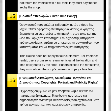
not return the vehicle with a full tank, they must pay the fee
set by the shop.
15
[Πολιτική Υπερωριών / Over Time Policy]
Όσον αφορά τους πελάτες εκδρομών, αυτός ο όρος δεν
ισχύει. Όσον αφορά τις ελεύθερες ενοικιάσεις, ο χρήστης
δεσμεύεται να επιστρέψει το όχημα κλπ. στον τόπο και την
ώρα που ορίζει το κατάστημα. Εάν ο χρήστης υπερβεί το
χρόνο ενοικίασης, πρέπει να αποκτήσει τη συγκατάθεση του
καταστήματος και να πληρώσει τέλος καθυστέρησης.
This clause does not apply to tour customers. For freelance
rental, users promise to return vehicles at the location and
time designated by the shop. If users exceed the rental time,
they must obtain the shop's consent and pay a late fee.
[Πνευματικά Δικαιώματα, Δικαιώματα Πορτρέτου και
16
Δημοσιότητας / Copyrights, Portrait and Publicity Rights]
Ο χρήστης συμφωνεί να μην προβάλει καμία αξίωση για
πνευματικά δικαιώματα, δικαιώματα πορτρέτου και
δημοσιότητας σχετικά με φωτογραφίες που σχετίζονται με τη
χρήση των καρτ και των παρεχόμενων υπηρεσιών.