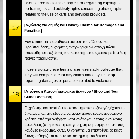
Users agree not to make any claims regarding copyrights,
portrait rights, and publicity rights concerning photographs
related to the use of karts and services provided.
[Αξιώσεις για Ζημιές και Ποινές / Claims for Damages and
17
Penalties]
Εάν ο χρήστης παραβιάσει αυτούς τους Όρους και
Προϋποθέσεις, ο χρήστης αναγνωρίζει να αποζημιώσει
οποιεσδήποτε αξιώσεις του καταστήματος σχετικά με ζημιές ή
ποινές παραβίασης.
If users violate these terms of use, users acknowledge that
they will compensate for any claims made by the shop
regarding damages or penalties related to violations.
[Απόφαση Καταστήματος και Ξεναγού / Shop and Tour
18
Guide Decision]
Ο χρήστης κατανοεί ότι το κατάστημα και ο ξεναγός έχουν το
δικαίωμα και την εξουσία να αναστείλουν έναν μεμονωμένο
χρήστη από την οδήγηση καρτ ανάλογα με τους κινδύνους
ασφάλειας (απερίσκεπτη οδήγηση, μη συμμόρφωση με τους
κανόνες εκδρομής, κλπ.). Ο χρήστης θα επιστρέψει το καρτ
όπως καθορίζεται από το κατάστημα ή τον ξεναγό.