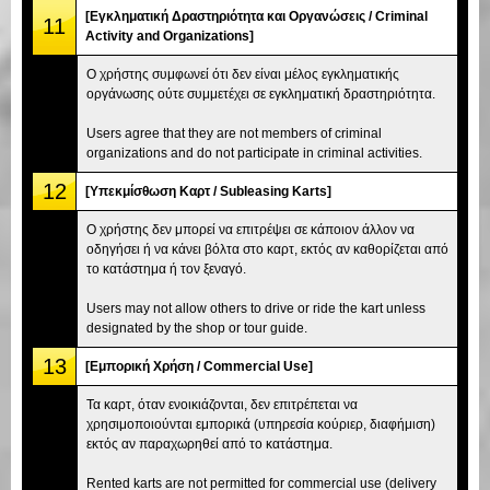
[Εγκληματική Δραστηριότητα και Οργανώσεις / Criminal
11
Activity and Organizations]
Ο χρήστης συμφωνεί ότι δεν είναι μέλος εγκληματικής
οργάνωσης ούτε συμμετέχει σε εγκληματική δραστηριότητα.
Users agree that they are not members of criminal
organizations and do not participate in criminal activities.
12
[Υπεκμίσθωση Καρτ / Subleasing Karts]
Ο χρήστης δεν μπορεί να επιτρέψει σε κάποιον άλλον να
οδηγήσει ή να κάνει βόλτα στο καρτ, εκτός αν καθορίζεται από
το κατάστημα ή τον ξεναγό.
Users may not allow others to drive or ride the kart unless
designated by the shop or tour guide.
13
[Εμπορική Χρήση / Commercial Use]
Τα καρτ, όταν ενοικιάζονται, δεν επιτρέπεται να
χρησιμοποιούνται εμπορικά (υπηρεσία κούριερ, διαφήμιση)
εκτός αν παραχωρηθεί από το κατάστημα.
Rented karts are not permitted for commercial use (delivery