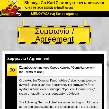
Shibuya Go-Kart Σιμπούγια
OPEN 10:00-22:00
📞+81-80-9999-2525
📧
shina@kart.st
ΜΕΝΟΥ/Αλλαγή Καταστήματος
ΚΥΡΙΩΣ
Συμφωνία /
Σχετικά
Προδιαγραφές
Τιμές
Agreement
Πρόσβαση
Αναφορές
Συχνές Ερωτήσεις
Εταιρεία
Κράτηση
Αλλαγή Καταστήματος
Συμφωνία / Agreement
Τόκιο Σινάγαουα #1
Τόκιο Ακίχαμπαρα #1
[Συμμόρφωση με τους Όρους Χρήσης / Compliance with
00
the Terms of Use]
Τόκιο Ακίχαμπαρα #2
Τόκιο Σιμπούγια
Οι ακόλουθοι "Όροι και Προϋποθέσεις" είναι γραμμένοι στα
Τόκιο Σιμπούγια Annex
Τόκιο Κόλπος
αγγλικά. Όλοι οι χρήστες συμφωνούν και κατανοούν ότι η
αγγλική έκδοση είναι οι επίσημοι "Όροι και Προϋποθέσεις"
Τόκιο Ασακούσα
Οσάκα
έναντι οποιασδήποτε μεταφρασμένης έκδοσης.
Οκινάουα
The following "Terms of Use" are written in English. All users
agree and understand that the English version is the official