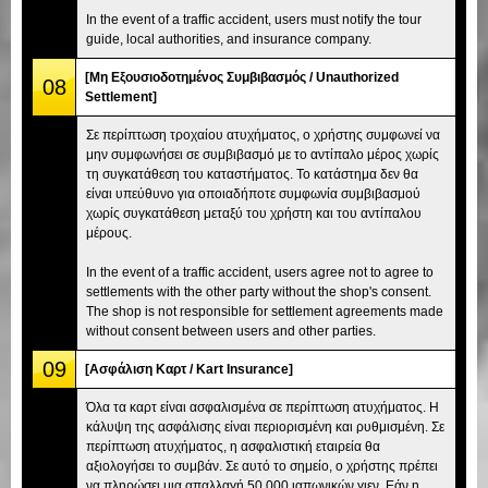
In the event of a traffic accident, users must notify the tour
guide, local authorities, and insurance company.
[Μη Εξουσιοδοτημένος Συμβιβασμός / Unauthorized
08
Settlement]
Σε περίπτωση τροχαίου ατυχήματος, ο χρήστης συμφωνεί να
μην συμφωνήσει σε συμβιβασμό με το αντίπαλο μέρος χωρίς
τη συγκατάθεση του καταστήματος. Το κατάστημα δεν θα
είναι υπεύθυνο για οποιαδήποτε συμφωνία συμβιβασμού
χωρίς συγκατάθεση μεταξύ του χρήστη και του αντίπαλου
μέρους.
In the event of a traffic accident, users agree not to agree to
settlements with the other party without the shop's consent.
The shop is not responsible for settlement agreements made
without consent between users and other parties.
09
[Ασφάλιση Καρτ / Kart Insurance]
Όλα τα καρτ είναι ασφαλισμένα σε περίπτωση ατυχήματος. Η
κάλυψη της ασφάλισης είναι περιορισμένη και ρυθμισμένη. Σε
περίπτωση ατυχήματος, η ασφαλιστική εταιρεία θα
αξιολογήσει το συμβάν. Σε αυτό το σημείο, ο χρήστης πρέπει
να πληρώσει μια απαλλαγή 50.000 ιαπωνικών γιεν. Εάν η