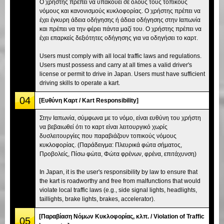
Ο χρήστης πρέπει να υπακούει σε όλους τους τοπικούς
νόμους και κανονισμούς κυκλοφορίας. Ο χρήστης πρέπει να
έχει έγκυρη άδεια οδήγησης ή άδεια οδήγησης στην Ιαπωνία
και πρέπει να την φέρει πάντα μαζί του. Ο χρήστης πρέπει να
έχει επαρκείς δεξιότητες οδήγησης για να οδηγήσει το καρτ.
Users must comply with all local traffic laws and regulations.
Users must possess and carry at all times a valid driver's
license or permit to drive in Japan. Users must have sufficient
driving skills to operate a kart.
04
[Ευθύνη Καρτ / Kart Responsibility]
Στην Ιαπωνία, σύμφωνα με το νόμο, είναι ευθύνη του χρήστη
να βεβαιωθεί ότι το καρτ είναι λειτουργικό χωρίς
δυσλειτουργίες που παραβιάζουν τοπικούς νόμους
κυκλοφορίας. (Παράδειγμα: Πλευρικά φώτα σήματος,
Προβολείς, Πίσω φώτα, Φώτα φρένων, φρένα, επιτάχυνση)
In Japan, it is the user's responsibility by law to ensure that
the kart is roadworthy and free from malfunctions that would
violate local traffic laws (e.g., side signal lights, headlights,
taillights, brake lights, brakes, accelerator).
[Παραβίαση Νόμων Κυκλοφορίας, κλπ. / Violation of Traffic
05