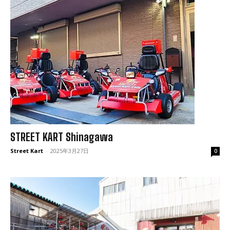
STREET KART Shinagawa
Street Kart
-
2025年3月27日
0