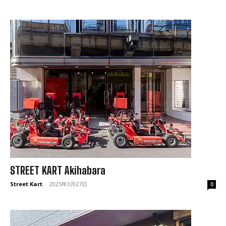
STREET KART Akihabara
Street Kart
-
2025年3月27日
0