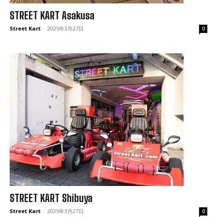
STREET KART Asakusa
Street Kart
-
2025年3月27日
0
STREET KART Shibuya
Street Kart
-
2025年3月27日
0