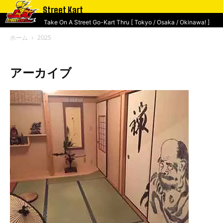
Street Kart
Take On A Street Go-Kart Thru [ Tokyo / Osaka / Okinawa! ]
ホーム
2025
アーカイブ