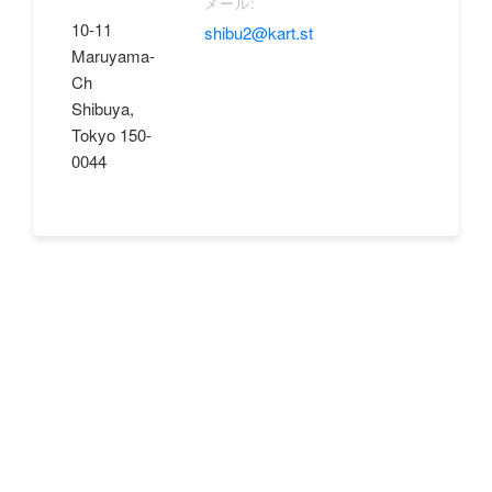
メール:
10-11
shibu2@kart.st
Maruyama-
Ch
Shibuya,
Tokyo 150-
0044