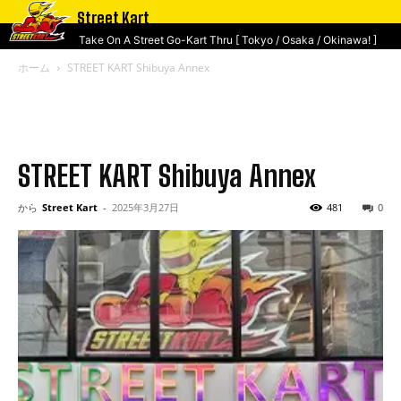
Street Kart
Take On A Street Go-Kart Thru [ Tokyo / Osaka / Okinawa! ]
ホーム
STREET KART Shibuya Annex
STREET KART Shibuya Annex
から
Street Kart
-
2025年3月27日
481
0