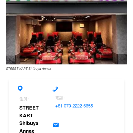
STREET KART Shibuya Annex
電話:
住所:
+81 070-2222-6655
STREET
KART
Shibuya
Annex