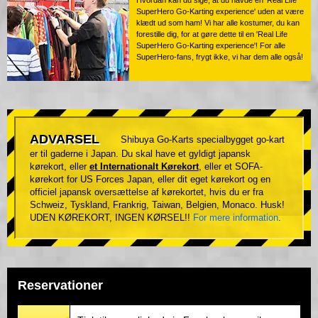
Hvordan kan du sige, at du havde en 'Real Life
SuperHero Go-Karting experience' uden at være
klædt ud som ham! Vi har alle kostumer, du kan
forestille dig, for at gøre dette til en 'Real Life
SuperHero Go-Karting experience'! For alle
SuperHero-fans, frygt ikke, vi har dem alle også!
ADVARSEL
Shibuya Go-Karts specialbygget go-kart
er til gaderne i Japan. Du skal have et gyldigt japansk
kørekort, eller
et Internationalt Kørekort
, eller et SOFA-
kørekort for US Forces Japan, eller dit eget kørekort og en
officiel japansk oversættelse af kørekortet, hvis du er fra
Schweiz, Tyskland, Frankrig, Taiwan, Belgien, Monaco. Husk!
UDEN KØREKORT, INGEN KØRSEL!!
For mere information
.
Reservationer