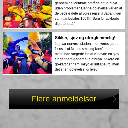
gennem det centrale område af Shibuya
uden problemer. Denne oplevelse var en af
de bedste dele af vores rejse til Japan, kan
varmt anbefales 100%! (Sørg for at klæde
dig pænt på!)
Sikker, sjov og uforglemmelig!
Jeg var nervøs i starten, men vores guide
fik os til at føle os sikre og komfortable,
mens han sørgede for, at vi havde en sjov
tur gennem gaderne i Shibuya. At køre en
go-kart gennem Tokyo er lidt absurd, men
det er en oplevelse for livet!
Flere anmeldelser