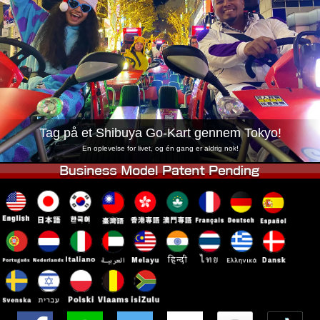
Virksomhed
Booking
Skift butik
Tokyo Shinagawa
Tokyo Akihabara#1
Tokyo Akihabara#2
Tokyo Shibuya
Tokyo Shibuya Annex
Tokyo Bay
Tokyo Asakusa
Osaka
Tag på et Shibuya Go-Kart gennem Tokyo!
Okinawa
En oplevelse for livet, og én gang er aldrig nok!