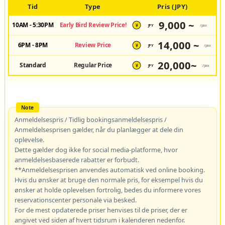
Tid
Type
Pris (JPY)
9,000 ~
10AM - 5:30PM
Early Bird Review Price!
JPY
/pax
¥
14,000 ~
6PM - 8PM
Review Price
JPY
/pax
¥
20,000~
Standard
Regular Price
JPY
/pax
¥
Anmeldelsespris / Tidlig bookingsanmeldelsespris /
Anmeldelsesprisen gælder, når du planlægger at dele din
oplevelse.
Dette gælder dog ikke for social media-platforme, hvor
anmeldelsesbaserede rabatter er forbudt.
**Anmeldelsesprisen anvendes automatisk ved online booking.
Hvis du ønsker at bruge den normale pris, for eksempel hvis du
ønsker at holde oplevelsen fortrolig, bedes du informere vores
reservationscenter personale via besked.
For de mest opdaterede priser henvises til de priser, der er
angivet ved siden af hvert tidsrum i kalenderen nedenfor.