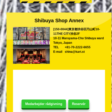
Shibuya Shop Annex
[150-0044]東京都渋谷区円山町10-
11THE CITY渋谷2F
10-11 Maruyama-Cho Shibuya ward
Tokyo, Japan
TEL
+81-70-2222-6655
E-mail
shina@kart.st
Medarbejder rådgivning
Reservér