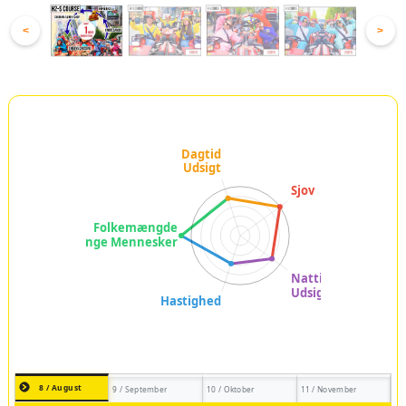
<
>
8 / August
9 / September
10 / Oktober
11 / November