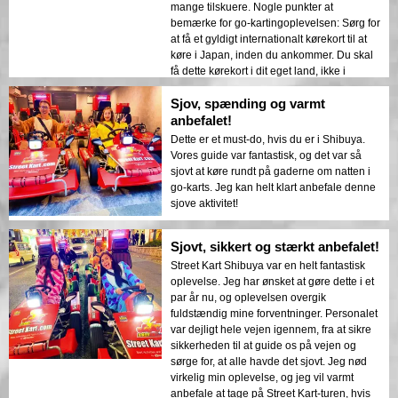
hvis du gør, er du i gode hænder og vil helt
mange tilskuere. Nogle punkter at
sikkert få en sjov oplevelse! Guiden var helt
bemærke for go-kartingoplevelsen: Sørg for
på toppen—en fantastisk instruktør, en
at få et gyldigt internationalt kørekort til at
omhyggelig chauffør, men også en virkelig
køre i Japan, inden du ankommer. Du skal
sjov leder! Vi havde så sjovt, at vi
få dette kørekort i dit eget land, ikke i
planlægger at tage tilbage for mere, og hvis
Japan. Mens vi var der, ankom et par med
det er muligt, vil vi anmode om den samme
Sjov, spænding og varmt
et ikke-anerkendt internationalt kørekort og
guide igen som vores holdleder. En
blev nægtet adgang til turen. De spurgte,
anbefalet!
fantastisk oplevelse alt i alt! Elskede hver
om de kunne få et internationalt kørekort i
Dette er et must-do, hvis du er i Shibuya.
eneste del af det.
Japan, men svaret var nej - kom tilbage
Vores guide var fantastisk, og det var så
næste gang med et gyldigt kørekort. Der er
sjovt at køre rundt på gaderne om natten i
en højdebegrænsning på 150-180 cm, og
go-karts. Jeg kan helt klart anbefale denne
vægtgrænsen er under 100 kg (førere over
sjove aktivitet!
den vægt er tilladt, men karten vil være
langsommere). Du skal være 18 år eller
Sjovt, sikkert og stærkt anbefalet!
ældre for at deltage. Jeg var for ung (bare
for sjov!) men jeg blev nervøs og besluttede
Street Kart Shibuya var en helt fantastisk
at tage en regncheck på denne tur. Sørg for
oplevelse. Jeg har ønsket at gøre dette i et
at booke din tur online på forhånd. Vi
par år nu, og oplevelsen overgik
lavede vores booking en måned i forvejen.
fuldstændig mine forventninger. Personalet
En kort tutorial om at køre karten vil blive
var dejligt hele vejen igennem, fra at sikre
givet i butikken. Bekymr dig ikke om at køre
sikkerheden til at guide os på vejen og
på de ukendte gader i Tokyo - din guide vil
sørge for, at alle havde det sjovt. Jeg nød
følge og vejlede dig gennem hele
virkelig min oplevelse, og jeg vil varmt
oplevelsen. Slap af og nyd at køre karten
anbefale at tage på Street Kart-turen, hvis