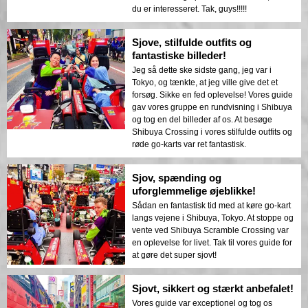
på de forudbestemte ruter. Husk at køre på
du er interesseret. Tak, guys!!!!!
venstre side af vejen i Tokyo. Bliv ikke
forsinket! Sørg for at ankomme til butikken
Sjove, stilfulde outfits og
til tiden, ellers vil de tage afsted uden dig!
fantastiske billeder!
Mens jeg stod udenfor den store Donki-
butik i Shibuya, så jeg min søn køre den
Jeg så dette ske sidste gang, jeg var i
strålende røde go-kart i sit lysegule
Tokyo, og tænkte, at jeg ville give det et
kostume. Han smilede lykkeligt og nød
forsøg. Sikke en fed oplevelse! Vores guide
bifaldet fra mange tilskuere. Hans strålende
gav vores gruppe en rundvisning i Shibuya
smil var værd en million for mig! Ved
og tog en del billeder af os. At besøge
slutningen af turen fik han en video gemt
Shibuya Crossing i vores stilfulde outfits og
på et hukommelseskort som souvenir.
røde go-karts var ret fantastisk.
Sjov, spænding og
uforglemmelige øjeblikke!
Sådan en fantastisk tid med at køre go-kart
langs vejene i Shibuya, Tokyo. At stoppe og
vente ved Shibuya Scramble Crossing var
en oplevelse for livet. Tak til vores guide for
at gøre det super sjovt!
Sjovt, sikkert og stærkt anbefalet!
Vores guide var exceptionel og tog os