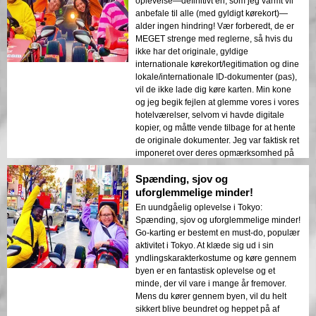
oplevelse—definitivt en, som jeg varmt vil
at føle os utrolig sikre på vejene. Han
anbefale til alle (med gyldigt kørekort)—
gjorde turen til et uforglemmeligt eventyr,
alder ingen hindring! Vær forberedt, de er
hvor han tog os rundt i Tokyo og gennem
MEGET strenge med reglerne, så hvis du
Shibuya-krydset. Der var så mange
ikke har det originale, gyldige
mennesker, der tog billeder og vinkede til
internationale kørekort/legitimation og dine
os - det var så spændende! At køre rundt
lokale/internationale ID-dokumenter (pas),
var ikke så skræmmende, som det så ud,
vil de ikke lade dig køre karten. Min kone
da andre trafikanter var meget forsigtige og
og jeg begik fejlen at glemme vores i vores
respektfulde over for vores tilstedeværelse.
hotelværelser, selvom vi havde digitale
Det var bestemt en sjov, fornøjelig og en
kopier, og måtte vende tilbage for at hente
gang-i-livet oplevelse, og jeg er så glad for,
de originale dokumenter. Jeg var faktisk ret
at vi fortsatte trods regnen - det gjorde
imponeret over deres opmærksomhed på
oplevelsen endnu mere speciel. Tak til
detaljer. Når det er sagt, gav de også en
street kart teamet, især guiden, for at gøre
Spænding, sjov og
detaljeret (og super sjov!)
dette til vores yndlings- og mest
sikkerhedsbriefing, hvor de omhyggeligt gik
uforglemmelige minder!
mindeværdige oplevelse i Japan! 🥰
os igennem ikke kun go-karten, men også
En uundgåelig oplevelse i Tokyo:
trafikreglerne, skiltningen og
Spænding, sjov og uforglemmelige minder!
nødprocedurerne. Den faktiske
Go-karting er bestemt en must-do, populær
køreoplevelse, der fulgte, var glat som
aktivitet i Tokyo. At klæde sig ud i sin
smør. Alle var rolige, og vi havde alle en
yndlingskarakterkostume og køre gennem
fantastisk tid med at trykke pedalen i bund
byen er en fantastisk oplevelse og et
og give den gas på asfalten. Jeg er ikke
minde, der vil vare i mange år fremover.
sikker på, om du vil være lige så heldig
Mens du kører gennem byen, vil du helt
som os at have en guide som vores, men
sikkert blive beundret og heppet på af