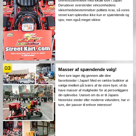
overensstemmelse med lokale love i Japan.
Derudover overskrider virksomhedens
sikkerhedsbestemmelser politiets krav, så vores
street kart-oplevelse ikke kun er spændende og
sjov, men også meget sikker.
03
Masser af spændende valg!
Vore ture tager dig gennem alle dine
favoritsteder i Japan! Med en række butikker at
vælge imellem på tværs af de store byer, vil du
have masser af muligheder for at personliggøre
din oplevelse. Uanset om du er til Japans
historiske steder eller moderne vidundere, har vi
ture, der passer til enhver interesse!