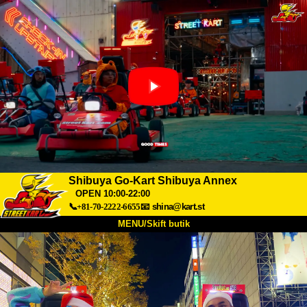
Shibuya Go-Kart Shibuya Annex
OPEN 10:00-22:00
📞+81-70-2222-6655
📧
shina@kart.st
MENU/Skift butik
TOP
Om
Specifikationer
Pris
Adgang
Stemme
FAQ