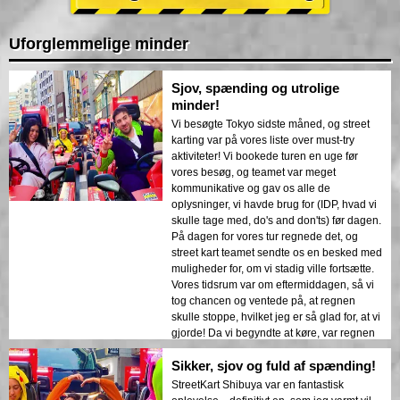
Uforglemmelige minder
Sjov, spænding og utrolige
minder!
Vi besøgte Tokyo sidste måned, og street
karting var på vores liste over must-try
aktiviteter! Vi bookede turen en uge før
vores besøg, og teamet var meget
kommunikative og gav os alle de
oplysninger, vi havde brug for (IDP, hvad vi
skulle tage med, do's and don'ts) før dagen.
På dagen for vores tur regnede det, og
street kart teamet sendte os en besked med
muligheder for, om vi stadig ville fortsætte.
Vores tidsrum var om eftermiddagen, så vi
tog chancen og ventede på, at regnen
skulle stoppe, hvilket jeg er så glad for, at vi
gjorde! Da vi begyndte at køre, var regnen
blevet mindre, og vejret om eftermiddagen
Sikker, sjov og fuld af spænding!
var meget køligere, hvilket gjorde turen
endnu bedre. Vores guide var fantastisk.
StreetKart Shibuya var en fantastisk
Han var meget venlig, informativ og fik os til