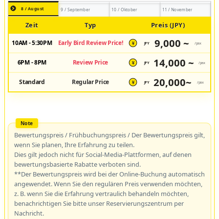
8 / August
9 / September
10 / Oktober
11 / November
Zeit
Typ
Preis (JPY)
9,000 ~
10AM - 5:30PM
Early Bird Review Price!
JPY
/pax
¥
14,000 ~
6PM - 8PM
Review Price
JPY
/pax
¥
20,000~
Standard
Regular Price
JPY
/pax
¥
Bewertungspreis / Frühbuchungspreis / Der Bewertungspreis gilt,
wenn Sie planen, Ihre Erfahrung zu teilen.
Dies gilt jedoch nicht für Social-Media-Plattformen, auf denen
bewertungsbasierte Rabatte verboten sind.
**Der Bewertungspreis wird bei der Online-Buchung automatisch
angewendet. Wenn Sie den regulären Preis verwenden möchten,
z. B. wenn Sie die Erfahrung vertraulich behandeln möchten,
benachrichtigen Sie bitte unser Reservierungszentrum per
Nachricht.