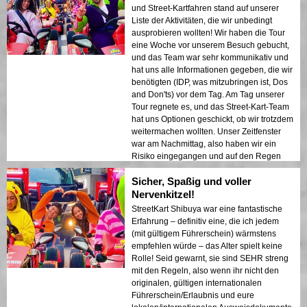
und Street-Kartfahren stand auf unserer
Liste der Aktivitäten, die wir unbedingt
ausprobieren wollten! Wir haben die Tour
eine Woche vor unserem Besuch gebucht,
und das Team war sehr kommunikativ und
hat uns alle Informationen gegeben, die wir
benötigten (IDP, was mitzubringen ist, Dos
and Don'ts) vor dem Tag. Am Tag unserer
Tour regnete es, und das Street-Kart-Team
hat uns Optionen geschickt, ob wir trotzdem
weitermachen wollten. Unser Zeitfenster
war am Nachmittag, also haben wir ein
Risiko eingegangen und auf den Regen
gewartet, was ich sehr froh bin, dass wir es
Sicher, Spaßig und voller
getan haben! Als wir mit dem Fahren
begannen, hatte der Regen nachgelassen,
Nervenkitzel!
und das Wetter am Nachmittag war viel
StreetKart Shibuya war eine fantastische
kühler, was die Fahrt noch besser machte.
Erfahrung – definitiv eine, die ich jedem
Unser Guide war fantastisch. Er war sehr
(mit gültigem Führerschein) wärmstens
freundlich, informativ und ließ uns auf der
empfehlen würde – das Alter spielt keine
Straße unglaublich sicher fühlen. Er
Rolle! Seid gewarnt, sie sind SEHR streng
verwandelte die Tour in ein
mit den Regeln, also wenn ihr nicht den
unvergessliches Abenteuer, indem er uns
originalen, gültigen internationalen
durch Tokyo und über die Shibuya-
Führerschein/Erlaubnis und eure
Kreuzung führte. Es waren so viele Leute