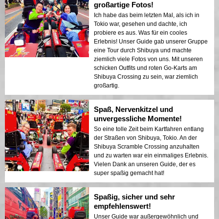
großartige Fotos!
Straßen in Tokio – dein Tourguide wird dir
folgen und dich während des gesamten
Ich habe das beim letzten Mal, als ich in
Erlebnisses anleiten. Entspanne dich
Tokio war, gesehen und dachte, ich
einfach und genieße das Fahren des Karts
probiere es aus. Was für ein cooles
auf den vorgegebenen Strecken. Denke
Erlebnis! Unser Guide gab unserer Gruppe
daran, auf der linken Straßenseite in Tokio
eine Tour durch Shibuya und machte
zu fahren. Sei nicht zu spät! Stelle sicher,
ziemlich viele Fotos von uns. Mit unseren
dass du pünktlich im Geschäft ankommst,
schicken Outfits und roten Go-Karts am
sonst fahren sie ohne dich los! Während
Shibuya Crossing zu sein, war ziemlich
ich vor dem großen Donki-Geschäft in
großartig.
Shibuya stand, sah ich meinen Sohn, der
im strahlend roten Go-Kart in seinem
Spaß, Nervenkitzel und
leuchtend gelben Kostüm fuhr. Er lächelte
unvergessliche Momente!
glücklich und genoss die Anfeuerungen
vieler Zuschauer. Sein strahlendes Lächeln
So eine tolle Zeit beim Kartfahren entlang
war für mich unbezahlbar! Am Ende der
der Straßen von Shibuya, Tokio. An der
Tour erhielt er ein Video, das auf einer
Shibuya Scramble Crossing anzuhalten
Speicherkarte gespeichert war, als
und zu warten war ein einmaliges Erlebnis.
Souvenir.
Vielen Dank an unseren Guide, der es
super spaßig gemacht hat!
Spaßig, sicher und sehr
empfehlenswert!
Unser Guide war außergewöhnlich und