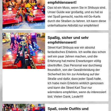
Instruktor, ein vorsichtiger Fahrer, aber
Führerschein in deinem eigenen Land
empfehlenswert!
auch ein wirklich lustiger Leiter! Wir hatten
erhalten, nicht in Japan. Während wir dort
Das ist ein Muss, wenn Sie in Shibuya sind.
so viel Spaß, dass wir planen,
waren, kam ein Paar mit einem nicht
Unser Guide war großartig, und es hat so
zurückzukehren, und wenn möglich,
anerkannten internationalen Führerschein
viel Spaß gemacht, nachts mit Go-Karts
werden wir denselben Guide wieder als
und wurde abgelehnt, an der Tour
durch die Straßen zu fahren. Ich kann diese
unseren Gruppenleiter anfordern. Eine
teilzunehmen. Sie fragten, ob sie in Japan
unterhaltsame Aktivität nur empfehlen!
fantastische Erfahrung insgesamt! Ich habe
einen internationalen Führerschein
jeden Moment davon geliebt.
bekommen könnten, aber die Antwort war
Spaßig, sicher und sehr
nein – komm beim nächsten Mal mit einem
empfehlenswert!
gültigen Führerschein zurück. Es gibt eine
Größenbeschränkung von 150-180 cm,
Street Kart Shibuya war ein absolut
und das Gewichtslimit liegt unter 100 kg
fantastisches Erlebnis. Ich wollte das schon
(Fahrer über diesem Gewicht sind erlaubt,
seit ein paar Jahren machen, und die
aber das Kart wird langsamer sein). Du
Erfahrung hat meine Erwartungen völlig
musst 18 Jahre oder älter sein, um
übertroffen. Das Personal war durchweg
teilzunehmen. Ich war zu jung (nur ein
freundlich, von der Gewährleistung der
Scherz!) aber ich habe mich nicht getraut
Sicherheit bis hin zur Anleitung auf der
und beschlossen, diese Tour auf einen
Straße und dafür, dass jeder Spaß hatte.
anderen Zeitpunkt zu verschieben. Stelle
Ich habe mein Erlebnis wirklich genossen
sicher, dass du deine Tour im Voraus online
und kann die Street Kart Tour nur
buchst. Wir haben unsere Buchung einen
wärmstens empfehlen, wenn du interessiert
Monat im Voraus gemacht. Eine kurze
bist. Vielen Dank, Leute!!!!!
Einweisung zum Fahren der Karts wird im
Geschäft gegeben. Mach dir keine Sorgen
Spaß, coole Outfits und
über das Fahren auf den unbekannten