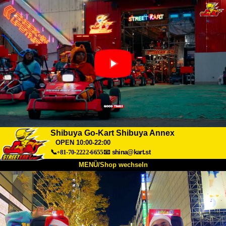
Shibuya Go-Kart Shibuya Annex
OPEN 10:00-22:00
📞+81-70-2222-6655
📧
shina@kart.st
MENÜ/Shop wechseln
START
Über uns
Spezifikationen
Preise
Anfahrt
Bewertungen
FAQ