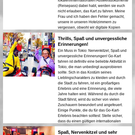
lokalen/internationalen Ausweisdokumente
da, die Fotos machten und uns zuwinkten –
(Reisepass) dabei habt, werden sie euch
es war so aufregend! Das Fahren war nicht
nicht erlauben, das Kart zu fahren. Meine
so beängstigend, wie es schien, da andere
Frau und ich haben den Fehler gemacht,
Verkehrsteilnehmer sehr vorsichtig und
unsere in unseren Hotelzimmern zu
respektvoll gegenüber unserer Präsenz
vergessen, obwohl wir digitale Kopien
waren. Es war definitiv eine lustige,
hatten, und mussten zurückkehren, um die
angenehme und einmalige Erfahrung, und
Thrills, Spaß und unvergessliche
Originaldokumente zu holen. Ich war
ich bin so glücklich, dass wir trotz des
tatsächlich ziemlich beeindruckt von ihrer
Erinnerungen!
Regens weitergemacht haben – es machte
Liebe zum Detail. Das gesagt, sie gaben
Ein Muss in Tokio: Nervenkitzel, Spaß und
die Erfahrung noch spezieller. Vielen Dank
auch ein detailliertes (und super lustiges!)
unvergessliche Erinnerungen! Go-Kart
an das Street-Kart-Team, besonders an
Sicherheitsbriefing, in dem sie uns nicht
fahren ist definitiv eine beliebte Aktivität in
den Guide, dafür, dass dies unsere
nur durch das Go-Kart, sondern auch durch
Tokio, die man unbedingt ausprobieren
Lieblings- und unvergesslichste Erfahrung
die Verkehrsregeln, Schilder und
sollte. Sich in das Kostüm seines
in Japan wurde! 🥰
Notfallverfahren führten. Die eigentliche
Lieblingscharakters zu kleiden und durch
Fahrerfahrung, die folgte, war butterweich.
die Stadt zu fahren, ist ein großartiges
Alle waren ruhig, und wir hatten alle so viel
Erlebnis und eine Erinnerung, die viele
Spaß, das Gaspedal durchzudrücken und
Jahre halten wird. Während du durch die
das VROOM auf dem Asphalt zu hören. Ich
Stadt fährst, wirst du sicher von vielen
bin mir nicht sicher, ob ihr so viel Glück
Zuschauern bewundert und angefeuert.
haben werdet wie wir, einen Guide wie
Einige Punkte, die du für das Go-Kart-
unseren zu haben, aber wenn ihr es tut,
Erlebnis beachten solltest: Stelle sicher,
seid ihr in guten Händen und werdet sicher
dass du einen gültigen internationalen
eine tolle Zeit haben! Der Guide war
Führerschein für das Fahren in Japan vor
absolut auf den Punkt – ein fantastischer
Spaß, Nervenkitzel und sehr
deiner Ankunft hast. Du musst diesen