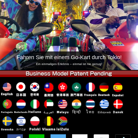
Unternehmen
Buchung
Shop wechseln
Tokio Shinagawa
Tokio Akihabara#1
Tokio Akihabara#2
Tokio Shibuya
Tokio Shibuya Annex
Tokio Bucht
Tokio Asakusa
Osaka
Fahren Sie mit einem Go-Kart durch Tokio!
Okinawa
Ein einmaliges Erlebnis – einmal ist nie genug!