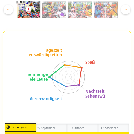
<
>
8 / August
9 / September
10 / Oktober
11 / November