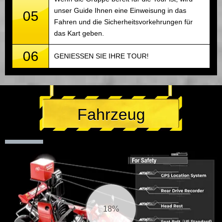
unser Guide Ihnen eine Einweisung in das
05
Fahren und die Sicherheitsvorkehrungen für
das Kart geben.
06
GENIESSEN SIE IHRE TOUR!
Fahrzeug
20%