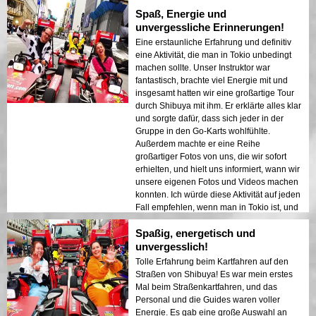
Spaß, Energie und
unvergessliche Erinnerungen!
Eine erstaunliche Erfahrung und definitiv
eine Aktivität, die man in Tokio unbedingt
machen sollte. Unser Instruktor war
fantastisch, brachte viel Energie mit und
insgesamt hatten wir eine großartige Tour
durch Shibuya mit ihm. Er erklärte alles klar
und sorgte dafür, dass sich jeder in der
Gruppe in den Go-Karts wohlfühlte.
Außerdem machte er eine Reihe
großartiger Fotos von uns, die wir sofort
erhielten, und hielt uns informiert, wann wir
unsere eigenen Fotos und Videos machen
konnten. Ich würde diese Aktivität auf jeden
Fall empfehlen, wenn man in Tokio ist, und
würde den Instruktor und die Organisation
Spaßig, energetisch und
zu 100 % empfehlen.
unvergesslich!
Tolle Erfahrung beim Kartfahren auf den
Straßen von Shibuya! Es war mein erstes
Mal beim Straßenkartfahren, und das
Personal und die Guides waren voller
Energie. Es gab eine große Auswahl an