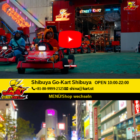
Shibuya Go-Kart Shibuya
OPEN 10:00-22:00
📞+81-80-9999-2525
📧
shina@kart.st
MENÜ/Shop wechseln
START
Über uns
Spezifikationen
Preise
Anfahrt
Bewertungen
FAQ