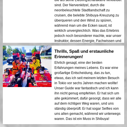
die als seine Lieblingscharaktere verkleidet
sind. Der Nervenkitzel, durch die
neonbeleuchtete Stadtlandschaft zu
cruisen, die belebte Shibuya-Kreuzung zu
überqueren und den Wind zu spüren,
während man um die Ecken saust, ist
wirklich unvergleichlich. Was das Erlebnis
jedoch noch besonderer machte, war unser
Instruktor, dessen Energie, Fachwissen und
Begeisterung das Abenteuer noch
Thrills, Spaß und erstaunliche
unvergesslicher machten. Die klaren
Anweisungen und die freundliche Art des
Erinnerungen!
Instruktors sorgten dafür, dass sich jeder
Ehrlich gesagt, eine der besten
hinter dem Steuer sicher fühlte, und seine
Erfahrungen meines Lebens. Es war eine
Leidenschaft für die Fahrt war ansteckend.
großartige Entscheidung, das zu tun,
Dank ihm fühlte sich das gesamte Erlebnis
etwas, das ich seit meinem letzten Besuch
sicher, spaßig und unglaublich aufregend
in Tokio vor sechs Jahren machen wollte!
an und hinterließ Erinnerungen, die ein
Unser Guide war fantastisch und ich kann
Leben lang halten werden. Vielen Dank.
ihn nicht genug empfehlen. Er hat sich um
alle gekümmert, dafür gesorgt, dass wir alle
auf dem richtigen Weg waren, und uns
ständig überprüft. Er hat sogar Selfies von
uns allen gemacht, während wir unterwegs
waren. Das ist ein Muss in Shibuya!