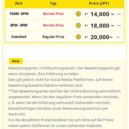
Zeit
Typ
Preis (JPY)
14,000 ~
10AM - 6PM
Review Price
JPY
/pax
¥
18,000 ~
6PM - 8PM
Review Price
JPY
/pax
¥
20,000~
Standard
Regular Price
JPY
/pax
¥
Bewertungspreis / Frühbuchungspreis / Der Bewertungspreis gilt,
wenn Sie planen, Ihre Erfahrung zu teilen.
Dies gilt jedoch nicht für Social-Media-Plattformen, auf denen
bewertungsbasierte Rabatte verboten sind.
**Der Bewertungspreis wird bei der Online-Buchung automatisch
angewendet. Wenn Sie den regulären Preis verwenden möchten,
z. B. wenn Sie die Erfahrung vertraulich behandeln möchten,
benachrichtigen Sie bitte unser Reservierungszentrum per
Nachricht.
Für die aktuellsten Preise beziehen Sie sich bitte auf die Preise
neben jedem Zeitfenster im unten stehenden Kalender.