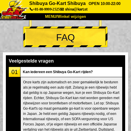
Shibuya Go-Kart Shibuya
OPEN 10:00-22:00
📞+81-80-9999-2525
📧
shina@kart.st
MENU/Winkel wijzigen
TOP
FAQ
Over
Specificaties
Prijzen
Toegang
Ervaringen
FAQ
Bedrijf
Boekingen
Veelgestelde vragen
Winkel wijzigen
01
Kan iedereen een Shibuya Go-Kart rijden?
Tokyo Shinagawa
Tokyo Akihabara#1
Onze karts zijn automatisch en zeer gemakkelijk te besturen
als je regelmatig een auto rijdt. Zolang je een rijbewijs hebt
Tokyo Akihabara#2
Tokyo Shibuya
dat geldig is op Japanse wegen, kun je een Shibuya Go-Kart
Tokyo Shibuya Annex
Tokyo Bay
rijden. Echter, Shibuya Go-Kart kan niet worden gereden met
rijbewijzen voor bromfietsen of motorfietsen. Let op: Shibuya
Tokyo Asakusa
Osaka
Go-Kart's op maat gemaakte go-kart is voor openbare wegen
in Japan. Je hebt een geldig Japans rijbewijs nodig, of een
Okinawa
Internationaal rijbewijs, of een SOFA vergunning voor US
Forces Japan, of je eigen rijbewijs en een officiële Japanse
vertaling van het rijbewijs als je uit Zwitserland, Duitsland,